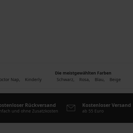
Die meistgewählten Farben
octor Nap
Kinderly
Schwarz
Rosa
Blau
Beige
ostenloser Rückversand
Kostenloser Versand
nfach und ohne Zusatzkosten
ab 55 Euro