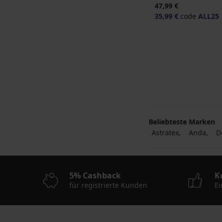
47,99 €
35,99 €
code
ALL25
Beliebteste Marken
Astratex
Anda
D
5% Cashback
K
für registrierte Kunden
Ei