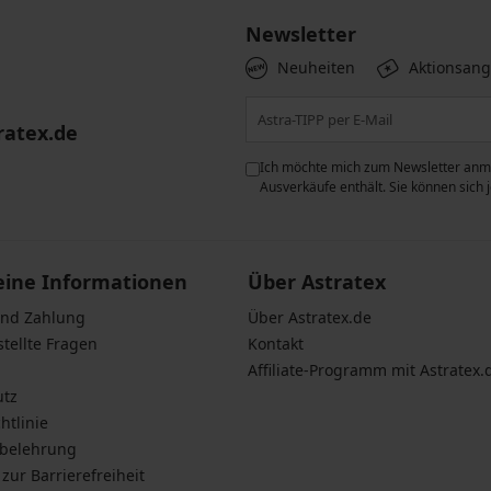
Newsletter
Neuheiten
Aktionsan
ratex.de
ie der Verarbeitung
Ich möchte mich zum Newsletter anme
n zum
Schutz personenbezogener
Ausverkäufe enthält. Sie können sich
eine Informationen
Über Astratex
und Zahlung
Über Astratex.de
stellte Fragen
Kontakt
Affiliate-Programm mit Astratex.
utz
htlinie
sbelehrung
zur Barrierefreiheit