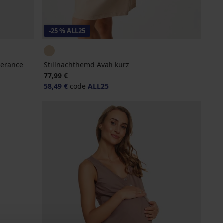
-25 % ALL25
perance
Stillnachthemd Avah kurz
77,99 €
58,49 €
code
ALL25