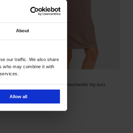
About
se our traffic. We also share
-30%
ers who may combine it with
 services.
Stillnachthemd aus Baumwolle Sky kurz
Rabatt
Alter Preis
38,49 €
54,99 €
Allow all