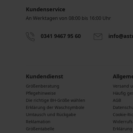
Kundenservice
An Werktagen von 08:00 bis 16:00 Uhr
0341 9467 95 60
info@ast
Durch das Eingeben einer E-Mail-Adresse stimmen S
personenbezogener Daten gemäß den Bedingunge
Daten
zu.
Kundendienst
Allgem
Größenberatung
Versand 
Pflegehinweise
Häufig ge
Die richtige BH-Größe wählen
AGB
Erklärung der Waschsymbole
Datensch
Umtausch und Rückgabe
Cookie-Ric
Reklamation
Widerruf
Größentabelle
Erklärung 