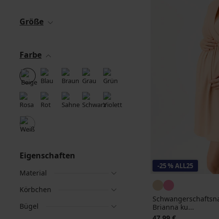
Größe
Farbe
Eigenschaften
-25 % ALL25
Material
Körbchen
Schwangerschaftsn
Bügel
Brianna ku...
47,99 €