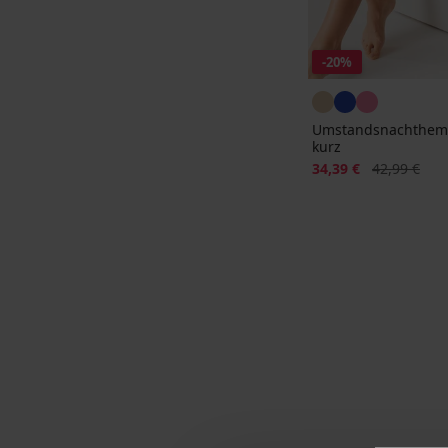
-20%
Umstandsnachthemd
kurz
Rabatt
Alter Preis
34,39 €
42,99 €