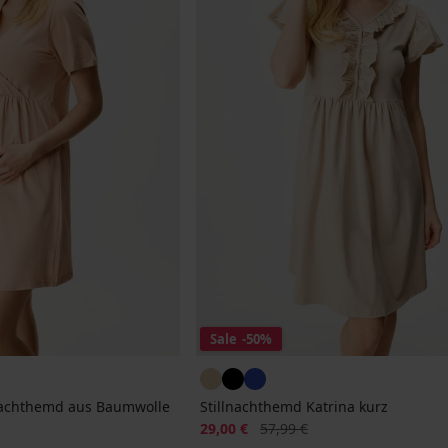
Sale
-50%
achthemd aus Baumwolle
Stillnachthemd Katrina kurz
Rabatt
Alter Preis
29,00 €
57,99 €