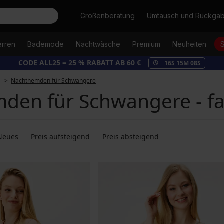
Suche
Größenberatung
Umtausch und Rückga
erren
Bademode
Nachtwäsche
Premium
Neuheiten
CODE ALL25 = 25 % RABATT AB 60 €
16
S
15
M
07
S
n
Nachthemden für Schwangere
den für Schwangere - fa
Neues
Preis aufsteigend
Preis absteigend