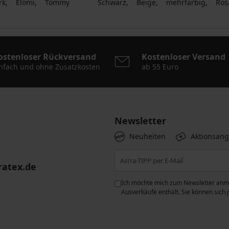
rk
Elomi
Tommy
Schwarz
Beige
mehrfarbig
Ros
ostenloser Rückversand
Kostenloser Versand
nfach und ohne Zusatzkosten
ab 55 Euro
Newsletter
Neuheiten
Aktionsan
ratex.de
ie der Verarbeitung
Ich möchte mich zum Newsletter anme
n zum
Schutz personenbezogener
Ausverkäufe enthält. Sie können sich