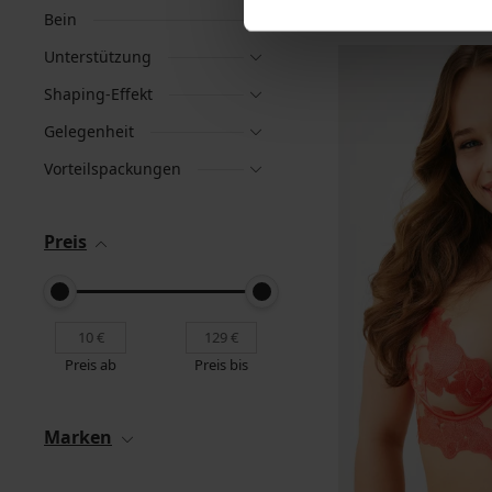
Bein
Unterstützung
Shaping-Effekt
Gelegenheit
Vorteilspackungen
Preis
Preis ab
Preis bis
Marken