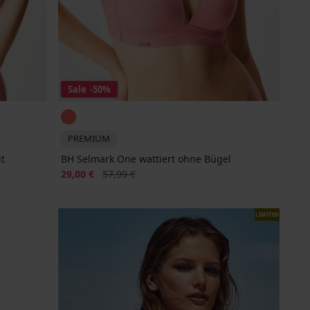
Sale
-50%
PREMIUM
t
BH Selmark One wattiert ohne Bügel
Rabatt
Alter Preis
29,00 €
57,99 €
LIMITED