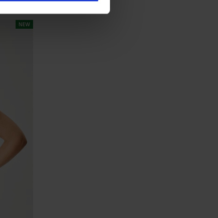
22,08 €
code
SUN20
NEW