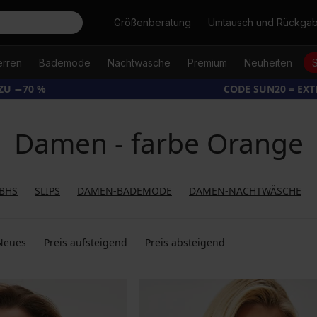
Suche
Größenberatung
Umtausch und Rückga
erren
Bademode
Nachtwäsche
Premium
Neuheiten
ZU −70 %
CODE SUN20 = EX
Damen - farbe Orange
BHS
SLIPS
DAMEN-BADEMODE
DAMEN-NACHTWÄSCHE
Neues
Preis aufsteigend
Preis absteigend