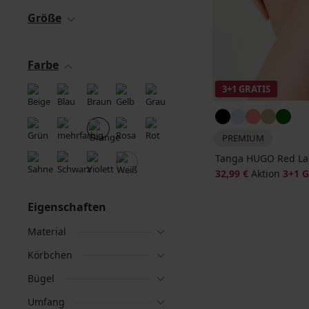
Größe
Farbe
3+1 GRATIS
PREMIUM
Tanga HUGO Red La
32,99 €
Aktion
3+1 
Eigenschaften
Material
Körbchen
Bügel
Umfang