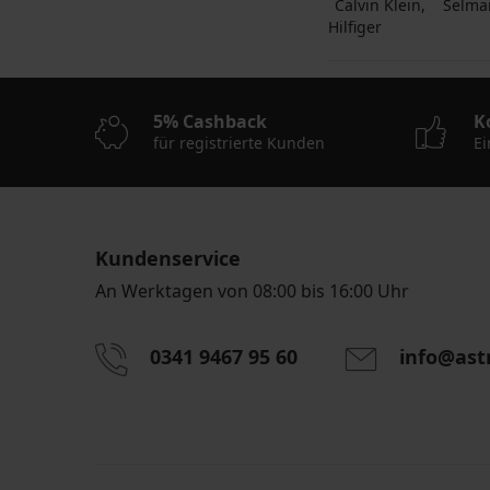
Calvin Klein
Selma
Hilfiger
5% Cashback
K
für registrierte Kunden
Ei
Kundenservice
An Werktagen von 08:00 bis 16:00 Uhr
0341 9467 95 60
info@ast
Durch das Eingeben einer E-Mail-Adresse stimmen S
personenbezogener Daten gemäß den Bedingunge
Daten
zu.