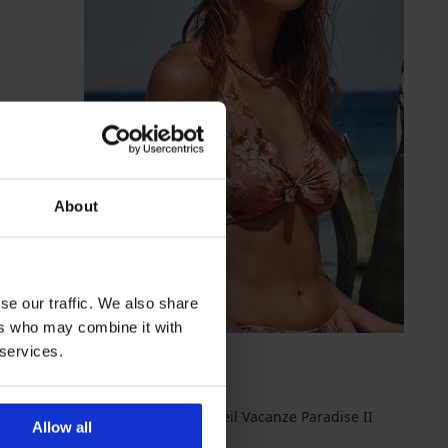
About
Sale
-70%
se our traffic. We also share
-20 % SUN20
ers who may combine it with
 services.
PREMIUM
Damen-Bikini-Oberteil Vacanze Paradise II
Allow all
Rabatt
Alter Preis
27,60 €
91,99 €