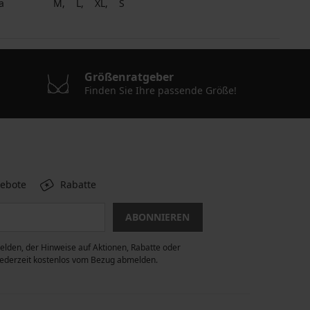
a
M
L
XL
S
Größenratgeber
Finden Sie Ihre passende Größe!
gebote
Rabatte
ABONNIEREN
lden, der Hinweise auf Aktionen, Rabatte oder
 jederzeit kostenlos vom Bezug abmelden.