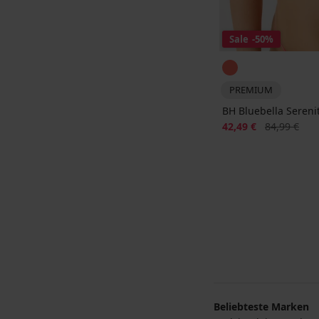
Sale
-50%
PREMIUM
BH Bluebella Sereni
Rabatt
Alter Preis
42,49 €
84,99 €
Beliebteste Marken