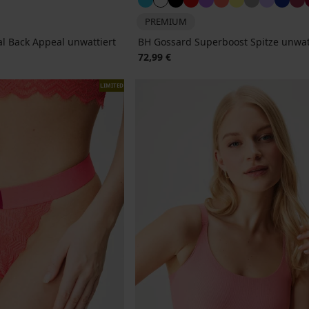
PREMIUM
l Back Appeal unwattiert
BH Gossard Superboost Spitze unwat
72,99 €
LIMITED