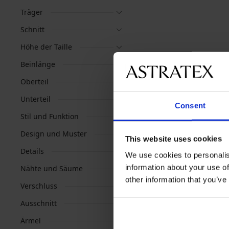
Träger
Schnitt
Höhe der Taille
Beinlänge
Oberteil
Unterteil
Consent
Stil und Funktion
Design und Muster
This website uses cookies
Details
We use cookies to personalis
information about your use of
Nähte und Säume
other information that you’ve
Verschluss
Ausschnitt
Ärmel