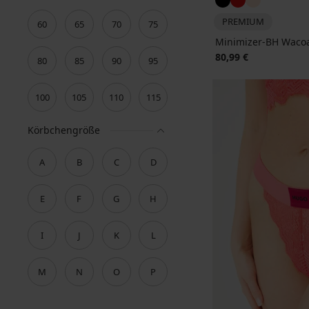
PREMIUM
60
65
70
75
Minimizer-BH Wacoa
80,99 €
80
85
90
95
100
105
110
115
Körbchengröße
A
B
C
D
E
F
G
H
I
J
K
L
M
N
O
P