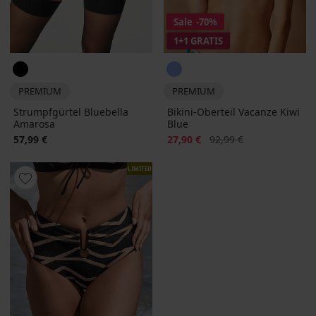
Sale
-70%
1+1 GRATIS
PREMIUM
PREMIUM
Strumpfgürtel Bluebella
Bikini-Oberteil Vacanze Kiwi
Amarosa
Blue
Rabatt
Alter Preis
57,99 €
27,90 €
92,99 €
LIMITED