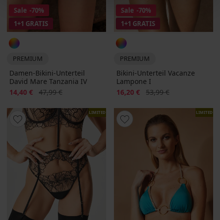
Sale
-70%
Sale
-70%
1+1 GRATIS
1+1 GRATIS
PREMIUM
PREMIUM
Damen-Bikini-Unterteil
Bikini-Unterteil Vacanze
David Mare Tanzania IV
Lampone I
Rabatt
Alter Preis
Rabatt
Alter Preis
14,40 €
47,99 €
16,20 €
53,99 €
LIMITED
LIMITED