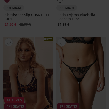
PREMIUM
PREMIUM
Klassischer Slip CHANTELLE
Satin-Pyjama Bluebella
Girls
Leonora kurz
Rabatt
Alter Preis
21,50 €
42,99 €
81,99 €
LIMITED
Sale
-70%
1+1 GRATIS
3+1 GRATIS