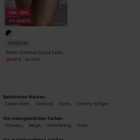
Sale
-30%
1+1 GRATIS
PREMIUM
Bikini-Unterteil David Exilia
Rabatt
Alter Preis
30,09 €
42,99 €
Beliebteste Marken
Calvin Klein
Selmark
Elomi
Tommy Hilfiger
Die meistgewählten Farben
Schwarz
Beige
mehrfarbig
Rosa
Die meistgewählten Größen