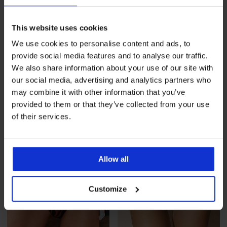
1+1 GRATIS
1+1 GRATIS
This website uses cookies
We use cookies to personalise content and ads, to
PREMIUM
PREMIUM
provide social media features and to analyse our traffic.
Damen Bikini-Oberteil
Bikini-Oberteil David Mare
We also share information about your use of our site with
Miradonna Sophia
Arty Modern
Rabatt
Alter Preis
Rabatt
Alter Preis
34,80 €
115,99 €
21,60 €
71,99 €
our social media, advertising and analytics partners who
may combine it with other information that you’ve
provided to them or that they’ve collected from your use
LIMITED
LIMITED
of their services.
Allow all
Customize