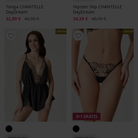
Tanga CHANTELLE
Hipster Slip CHANTELLE
DayDream
DayDream
Rabatt
Alter Preis
Rabatt
Alter Preis
32,89 €
46,99 €
34,29 €
48,99 €
LIMITED
LIMITED
3+1 GRATIS