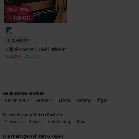
Sale
-30%
1+1 GRATIS
PREMIUM
Bikini-Oberteil David Bridget
Rabatt
Alter Preis
55,99 €
79,99 €
Beliebteste Marken
Calvin Klein
Selmark
Elomi
Tommy Hilfiger
Die meistgewählten Farben
Schwarz
Beige
mehrfarbig
Rosa
Die meistgewählten Größen