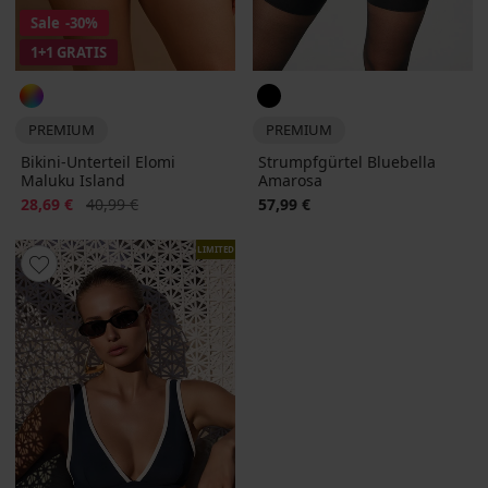
Sale
-30%
1+1 GRATIS
PREMIUM
PREMIUM
Bikini-Unterteil Elomi
Strumpfgürtel Bluebella
Maluku Island
Amarosa
Rabatt
Alter Preis
28,69 €
40,99 €
57,99 €
LIMITED