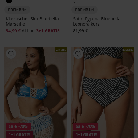
PREMIUM
PREMIUM
Klassischer Slip Bluebella
Satin-Pyjama Bluebella
Marseille
Leonora kurz
34,99 €
Aktion
3+1 GRATIS
81,99 €
LIMITED
LIMITED
Sale
-70%
Sale
-70%
1+1 GRATIS
1+1 GRATIS