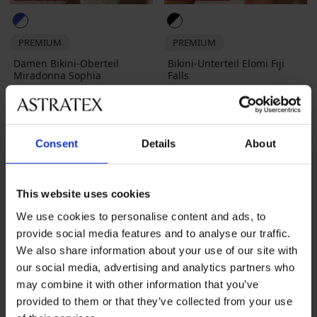
PREMIUM
PREMIUM
Damen Bikini-Oberteil
Bikini-Unterteil Elomi Fiji
Miradonna Sophia
Falls
Rabatt
Alter Preis
Rabatt
Alter Preis
34,80 €
115,99 €
13,50 €
44,99 €
LIMITED
LIMITED
Consent
Details
About
This website uses cookies
We use cookies to personalise content and ads, to
provide social media features and to analyse our traffic.
We also share information about your use of our site with
our social media, advertising and analytics partners who
may combine it with other information that you’ve
provided to them or that they’ve collected from your use
Sale
-70%
Sale
-70%