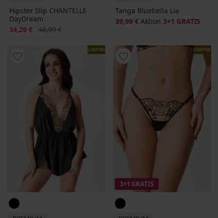
Hipster Slip CHANTELLE
Tanga Bluebella Lia
DayDream
39,99 €
Aktion
3+1 GRATIS
Rabatt
Alter Preis
34,29 €
48,99 €
LIMITED
LIMITED
3+1 GRATIS