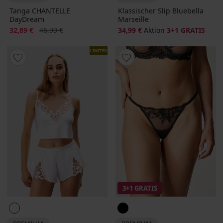
Tanga CHANTELLE
Klassischer Slip Bluebella
DayDream
Marseille
Rabatt
Alter Preis
32,89 €
46,99 €
34,99 €
Aktion
3+1 GRATIS
LIMITED
3+1 GRATIS