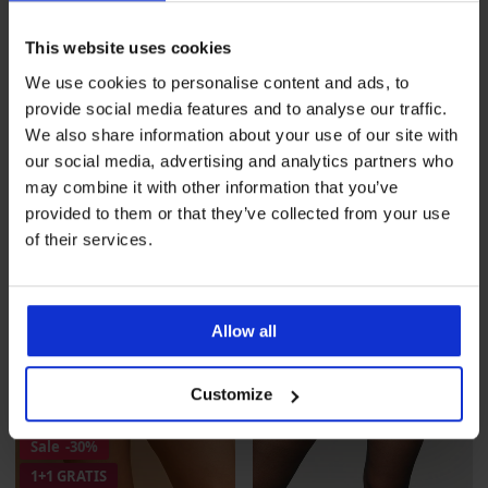
PREMIUM
PREMIUM
This website uses cookies
Damen Bikini-Oberteil
Damen-Bikini-Unterteil
We use cookies to personalise content and ads, to
Miradonna Sophia
David Mare Tanzania IV
Rabatt
Alter Preis
Rabatt
Alter Preis
34,80 €
115,99 €
14,40 €
47,99 €
provide social media features and to analyse our traffic.
We also share information about your use of our site with
our social media, advertising and analytics partners who
LIMITED
LIMITED
may combine it with other information that you’ve
provided to them or that they’ve collected from your use
of their services.
Allow all
Customize
Sale
-30%
1+1 GRATIS