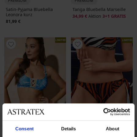
PREMIUM
PREMIUM
Satin-Pyjama Bluebella
Tanga Bluebella Marseille
Leonora kurz
34,99 €
Aktion
3+1 GRATIS
81,99 €
LIMITED
LIMITED
Sale
-70%
Sale
-70%
1+1 GRATIS
1+1 GRATIS
Consent
Details
About