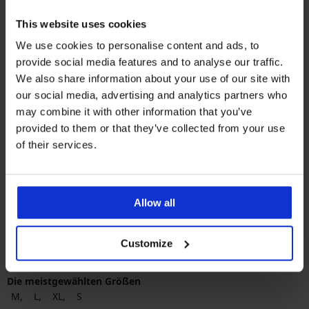
PREMIUM
Damen-Bikini-Unterteil Elomi
This website uses cookies
Bazaruto
We use cookies to personalise content and ads, to
Rabatt
Alter Preis
13,50 €
44,99 €
provide social media features and to analyse our traffic.
We also share information about your use of our site with
our social media, advertising and analytics partners who
may combine it with other information that you’ve
provided to them or that they’ve collected from your use
of their services.
Beliebteste Marken
Calvin Klein
Selmark
Elomi
Tommy Hilfiger
Allow all
Die meistgewählten Farben
Customize
Schwarz
Beige
mehrfarbig
Rosa
Die meistgewählten Größen
M
L
XL
S