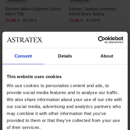
PREMIUM
PREMIUM
Damen Bikini-Oberteil David
Damen Tankini-Unterteil
Mare Titti
David Mare Tabita
Rabatt
Alter Preis
Rabatt
Alter Preis
24,90 €
82,99 €
12,60 €
41,99 €
LIMITED
Consent
Details
About
This website uses cookies
We use cookies to personalise content and ads, to
provide social media features and to analyse our traffic.
We also share information about your use of our site with
our social media, advertising and analytics partners who
Sale
-70%
may combine it with other information that you’ve
1+1 GRATIS
provided to them or that they’ve collected from your use
of their services.