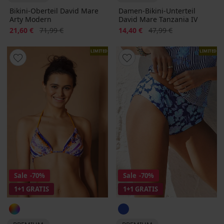
Bikini-Oberteil David Mare
Damen-Bikini-Unterteil
Arty Modern
David Mare Tanzania IV
Rabatt
Alter Preis
Rabatt
Alter Preis
21,60 €
71,99 €
14,40 €
47,99 €
LIMITED
LIMITED
Sale
-70%
Sale
-70%
1+1 GRATIS
1+1 GRATIS