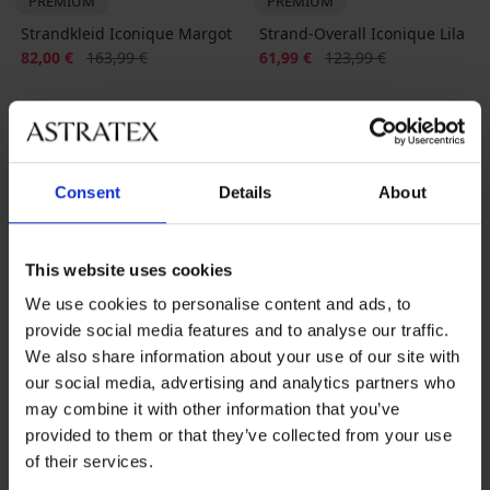
PREMIUM
PREMIUM
Strandkleid Iconique Margot
Strand-Overall Iconique Lila
Rabatt
Alter Preis
Rabatt
Alter Preis
82,00 €
163,99 €
61,99 €
123,99 €
LIMITED
LIMITED
Consent
Details
About
This website uses cookies
We use cookies to personalise content and ads, to
provide social media features and to analyse our traffic.
We also share information about your use of our site with
our social media, advertising and analytics partners who
may combine it with other information that you’ve
-50%
-50%
provided to them or that they’ve collected from your use
of their services.