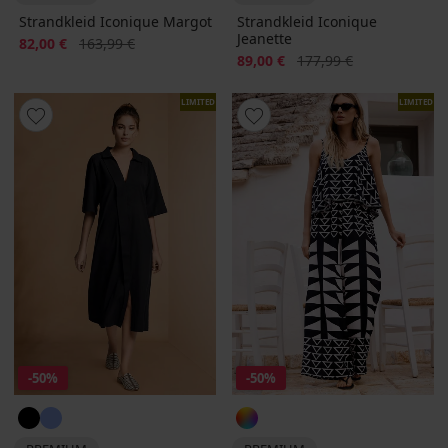
Strandkleid Iconique Margot
Strandkleid Iconique
Jeanette
Rabatt
Alter Preis
82,00 €
163,99 €
Rabatt
Alter Preis
89,00 €
177,99 €
LIMITED
LIMITED
-50%
-50%