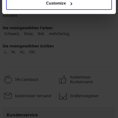
Customize
Beliebteste Marken
Astratex
Dkaren Sp. z o.o.
Hunkemöller
Diamond by
Astratex
Die meistgewählten Farben
Schwarz
Rosa
Rot
mehrfarbig
Die meistgewählten Größen
L
M
XL
XXL
Kostenloser
5% Cashback
Rückversand
Kostenloser Versand
Größenratgeber
Kundenservice