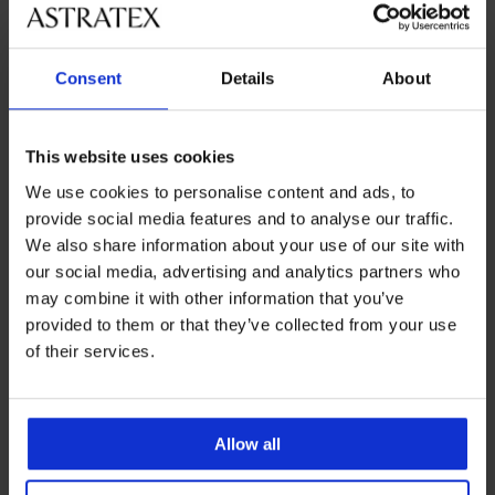
Consent
Details
About
This website uses cookies
We use cookies to personalise content and ads, to
provide social media features and to analyse our traffic.
We also share information about your use of our site with
Nachthemd Tora kurz
Verführerisches Satin
our social media, advertising and analytics partners who
Nachthemd Ofelia kurz
53,99 €
may combine it with other information that you’ve
44,99 €
provided to them or that they’ve collected from your use
of their services.
Allow all