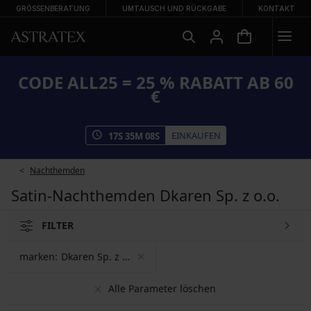
GRÖSSENBERATUNG
UMTAUSCH UND RÜCKGABE
KONTAKT
CODE ALL25 = 25 % RABATT AB 60
€
EINKAUFEN
17
S
35
M
08
S
Nachthemden
Satin-Nachthemden Dkaren Sp. z o.o.
FILTER
marken:
Dkaren Sp. z o.o.
Alle Parameter löschen