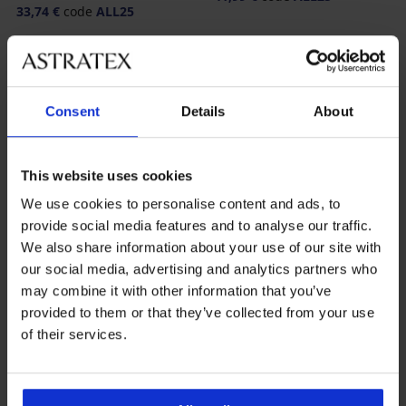
33,74 €
code
ALL25
Consent
Details
About
This website uses cookies
We use cookies to personalise content and ads, to
provide social media features and to analyse our traffic.
We also share information about your use of our site with
our social media, advertising and analytics partners who
may combine it with other information that you’ve
provided to them or that they’ve collected from your use
-25 % ALL25
-25 % ALL25
of their services.
Nachthemd Dakota kurz
Nachthemd Dakota kurz
57,99 €
57,99 €