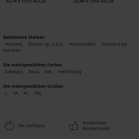
33,74 €
code
ALL25
22,49 €
code
ALL25
Beliebteste Marken
Astratex
Dkaren Sp. z o.o.
Hunkemöller
Diamond by
Astratex
Die meistgewählten Farben
Schwarz
Rosa
Rot
mehrfarbig
Die meistgewählten Größen
L
M
XL
XXL
Kostenloser
5% Cashback
Rückversand