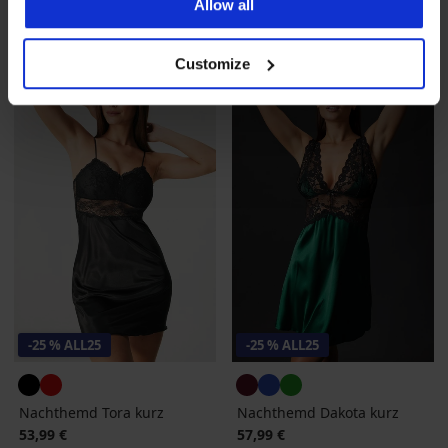
Allow all
43,49 €
code
ALL25
43,49 €
code
ALL25
Customize
-25 % ALL25
-25 % ALL25
Nachthemd Tora kurz
Nachthemd Dakota kurz
53,99 €
57,99 €