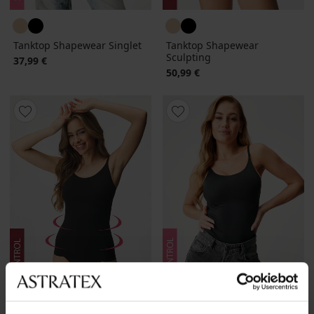
Tanktop Shapewear Singlet
Tanktop Shapewear
Sculpting
37,99 €
50,99 €