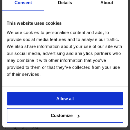
Consent
Details
About
Tanktop Shapewear
Tanktop Shapewear Singlet
Sculpting
37,99 €
50,99 €
This website uses cookies
We use cookies to personalise content and ads, to
provide social media features and to analyse our traffic.
We also share information about your use of our site with
our social media, advertising and analytics partners who
may combine it with other information that you’ve
provided to them or that they’ve collected from your use
of their services.
Beliebteste Marken
Astratex
Ysabel Mora
Dorina
Babell
Allow all
Die meistgewählten Farben
Beige
Schwarz
Weiß
mehrfarbig
Customize
Die meistgewählten Größen
L
M
XL
XXL