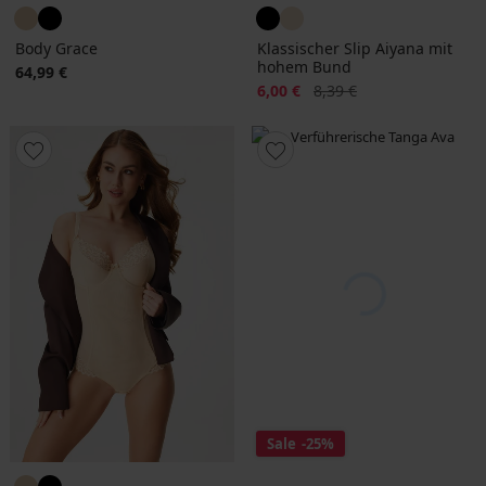
Body Grace
Klassischer Slip Aiyana mit
hohem Bund
64,99 €
Rabatt
Alter Preis
6,00 €
8,39 €
Sale
-25%