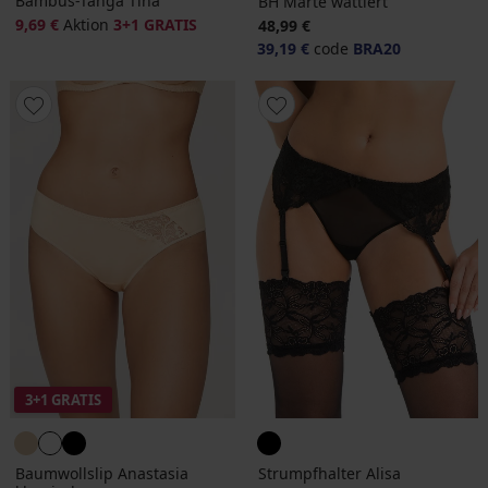
Bambus-Tanga Tina
BH Marte wattiert
9,69 €
Aktion
3+1 GRATIS
48,99 €
39,19 €
code
BRA20
3+1 GRATIS
Baumwollslip Anastasia
Strumpfhalter Alisa