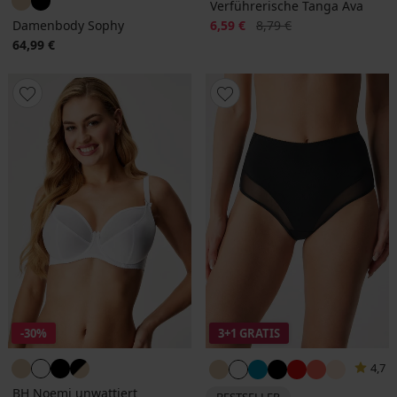
Verführerische Tanga Ava
Rabatt
Alter Preis
Damenbody Sophy
6,59 €
8,79 €
64,99 €
-30%
3+1 GRATIS
4,7
BH Noemi unwattiert