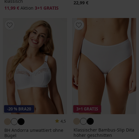
klassisch
22,99 €
11,99 €
Aktion
3+1 GRATIS
-20 % BRA20
3+1 GRATIS
4,5
Klassischer Bambus-Slip Dita
BH Andorra unwattiert ohne
höher geschnitten
Bügel