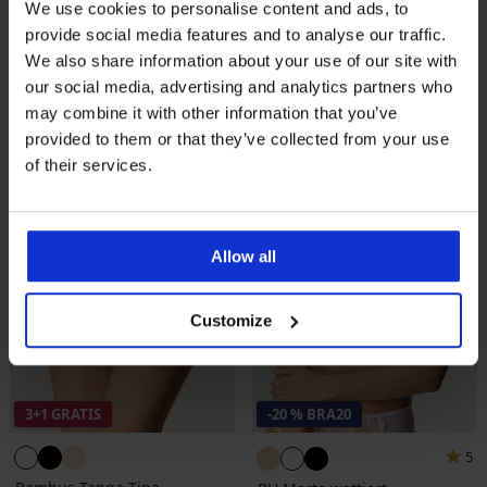
5
We use cookies to personalise content and ads, to
Strumpfgürtel Sarah
provide social media features and to analyse our traffic.
BH Estel leicht wattiert
Rabatt
Alter Preis
10,79 €
14,39 €
Rabatt
Alter Preis
11,70 €
38,99 €
We also share information about your use of our site with
our social media, advertising and analytics partners who
may combine it with other information that you’ve
provided to them or that they’ve collected from your use
of their services.
Allow all
Customize
3+1 GRATIS
-20 % BRA20
5