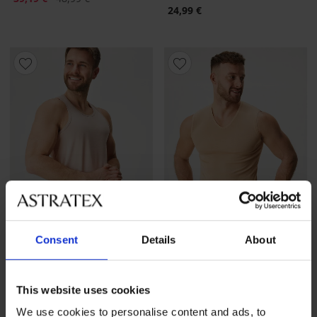
24,99 €
Consent
Details
About
-20%
This website uses cookies
3er-PACK Baumwoll-Tanktop
Hautfarbenes Unterhemd
MEN-A Oto
Rabatt
Alter Preis
34,39 €
42,99 €
We use cookies to personalise content and ads, to