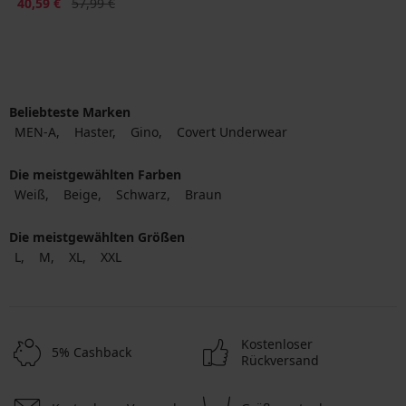
Rabatt
Alter Preis
40,59 €
57,99 €
Beliebteste Marken
MEN-A
Haster
Gino
Covert Underwear
Die meistgewählten Farben
Weiß
Beige
Schwarz
Braun
Die meistgewählten Größen
L
M
XL
XXL
Kostenloser
5% Cashback
Rückversand