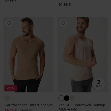
35,99 €
61,99 €
-20%
Hautfarbenes Unterziehshirt
2er-PACK Baumwoll-Tanktop
MEN-A Oto
Rabatt
Alter Preis
39,19 €
48,99 €