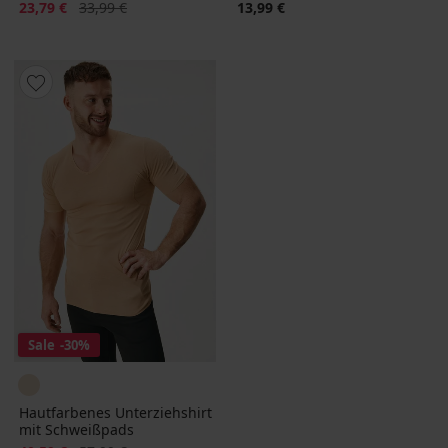
Rabatt
Alter Preis
23,79 €
33,99 €
13,99 €
Sale
-30%
Hautfarbenes Unterziehshirt
mit Schweißpads