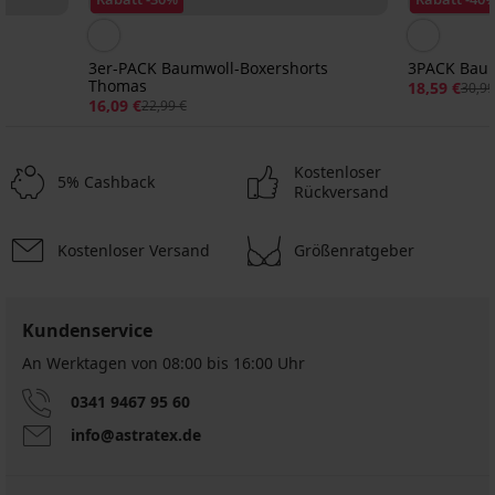
3er-PACK Baumwoll-Boxershorts
3PACK Baum
Thomas
18,59 €
30,99
16,09 €
22,99 €
Kostenloser
5% Cashback
Rückversand
Kostenloser Versand
Größenratgeber
Sale
-50%
Kundenservice
An Werktagen von 08:00 bis 16:00 Uhr
Bambus-
Bambus-
3
Bambus-
Pants
Pants
Pack
Pants
Boxershorts
0341 9467 95 60
Petrol
Black
von
Grey
Tender
Nahtlose
3er-
Blue
nahtlos
Boxershorts
nahtlos
info@astratex.de
Retro
Pants
PACK
II
JACK
3D
17,99
17,99
SilverPro
Boxershorts
nahtlos
AND
Stretch
€
€
Classic
in
JONES
17,99