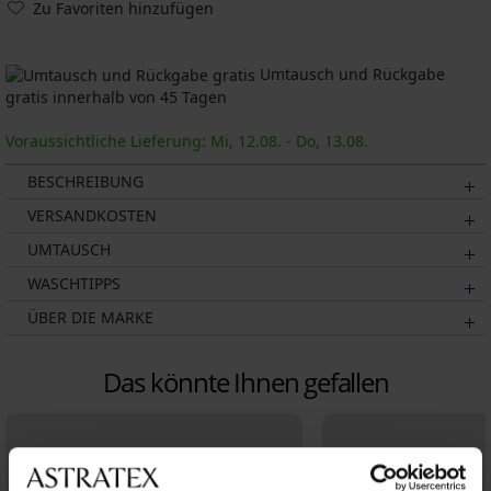
Zu Favoriten hinzufügen
Umtausch und Rückgabe
gratis innerhalb von 45 Tagen
Voraussichtliche Lieferung: Mi, 12.08. - Do, 13.08.
BESCHREIBUNG
VERSANDKOSTEN
UMTAUSCH
WASCHTIPPS
ÜBER DIE MARKE
Das könnte Ihnen gefallen