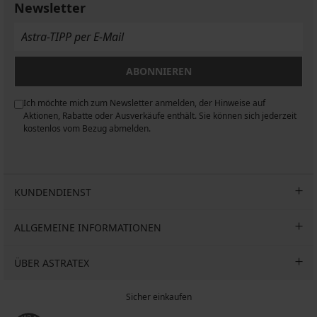
11,49
Dose
Newsletter
17,99
Jackanthony
€
€
37,99
€
31,99
22,99
€
€
€
ABONNIEREN
Ich möchte mich zum Newsletter anmelden, der Hinweise auf
n
Aktionen, Rabatte oder Ausverkäufe enthält. Sie können sich jederzeit
kostenlos vom Bezug abmelden.
KUNDENDIENST
ALLGEMEINE INFORMATIONEN
ÜBER ASTRATEX
Sicher einkaufen