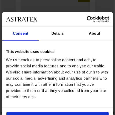
Consent
Details
About
This website uses cookies
We use cookies to personalise content and ads, to
provide social media features and to analyse our traffic.
We also share information about your use of our site with
our social media, advertising and analytics partners who
may combine it with other information that you’ve
PREMIUM
provided to them or that they’ve collected from your use
Rabatt -30%
of their services.
s MEN-A
3er-PACK Boxershorts Tommy Hilfiger
2er-PACK Bo