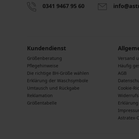
0341 9467 95 60
info@ast
Durch das Eingeben einer E-Mail-Adresse stimmen S
personenbezogener Daten gemäß den Bedingunge
Daten
zu.
Kundendienst
Allgem
Größenberatung
Versand 
Pflegehinweise
Häufig ge
Die richtige BH-Größe wählen
AGB
Erklärung der Waschsymbole
Datensch
Umtausch und Rückgabe
Cookie-Ric
Reklamation
Widerruf
Größentabelle
Erklärung 
Impress
Astratex-