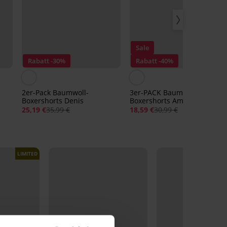
Sale
Rabatt -30%
Rabatt -40%
2er-Pack Baumwoll-
3er-PACK Baumwoll-
Boxershorts Denis
Boxershorts Amir
25,19 €
35,99 €
18,59 €
30,99 €
LIMITED