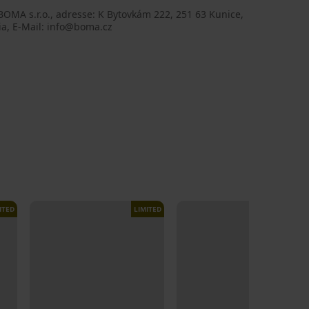
BOMA s.r.o., adresse: K Bytovkám 222, 251 63 Kunice,
ia, E-Mail: info@boma.cz
ITED
LIMITED
LIMITED