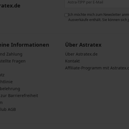
ratex.de
ie der Verarbeitung
Ich möchte mich zum Newsletter anme
n zum
Schutz personenbezogener
Ausverkäufe enthält. Sie können sich
eine Informationen
Über Astratex
und Zahlung
Über Astratex.de
stellte Fragen
Kontakt
Affiliate-Programm mit Astratex.
utz
htlinie
sbelehrung
zur Barrierefreiheit
um
Club AGB