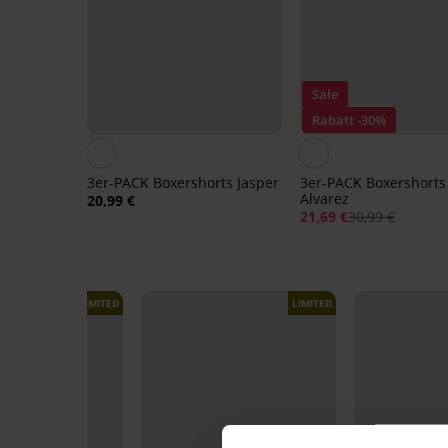
Sale
Rabatt -30%
3er-PACK Boxershorts Jasper
3er-PACK Boxershorts
Alvarez
20,99 €
21,69 €
30,99 €
LIMITED
LIMITED