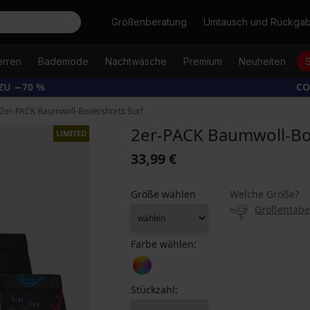
Suche
Größenberatung
Umtausch und Rückga
erren
Bademode
Nachtwäsche
Premium
Neuheiten
ZU −70 %
CO
2er-PACK Baumwoll-Boxershorts Surf
2er-PACK Baumwoll-Bo
LIMITED
33,99 €
Größe wählen
Welche Größe?
Größentabe
Farbe wählen:
Stückzahl: