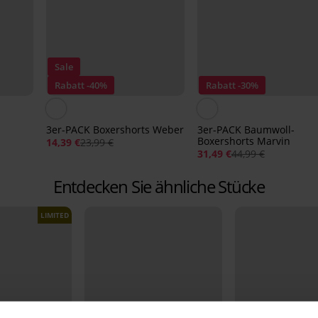
Sale
Rabatt -40%
Rabatt -30%
3er-PACK Boxershorts Weber
3er-PACK Baumwoll-
Boxershorts Marvin
14,39 €
23,99 €
31,49 €
44,99 €
Entdecken Sie ähnliche Stücke
LIMITED