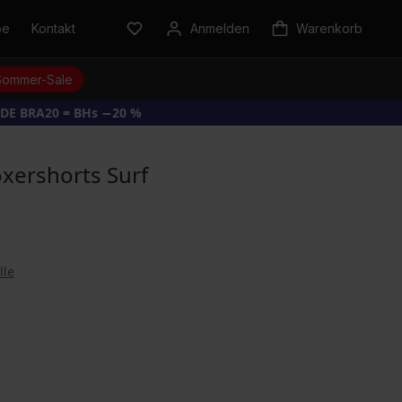
be
Kontakt
Anmelden
Warenkorb
Sommer-Sale
DE BRA20 = BHs −20 %
xershorts Surf
lle