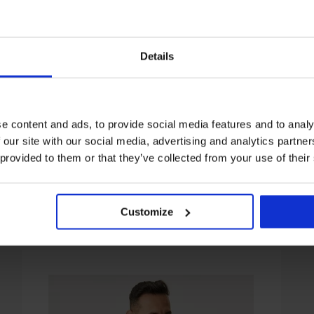
Details
Sale
PREMIUM
Rabatt -30%
e content and ads, to provide social media features and to analy
mwoll-
3er-PACK Baumwoll-
3er-PACK Boxersh
JACK AND
Boxershorts Kappa
Klein
 our site with our social media, advertising and analytics partn
nny
€
30,99 €
40,59 €
57,99 €
 provided to them or that they’ve collected from your use of their
Customize
Aus derselben Kollektion