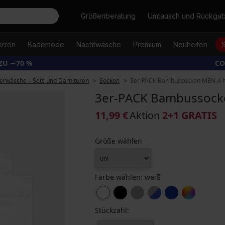
Suche
Größenberatung
Umtausch und Rückga
erren
Bademode
Nachtwäsche
Premium
Neuheiten
ZU −70 %
CO
erwäsche – Sets und Garnituren
Socken
3er-PACK Bambussocken MEN-A h
3er-PACK Bambussocke
11,99 €
Aktion
2+1 GRATIS
Größe wählen
Farbe wählen:
weiß
Stückzahl: