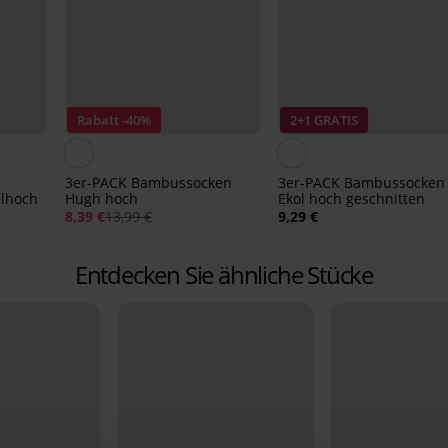
Rabatt -40%
2+1 GRATIS
s
3er-PACK Bambussocken
3er-PACK Bambussocken
lhoch
Hugh hoch
Ekol hoch geschnitten
8,39 €
13,99 €
9,29 €
Entdecken Sie ähnliche Stücke