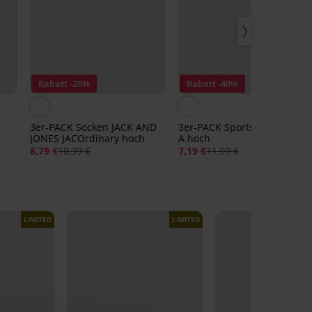
Rabatt -20%
Rabatt -40%
3er-PACK Socken JACK AND
3er-PACK Sportsocken MEN-
JONES JACOrdinary hoch
A hoch
8,79 €
10,99 €
7,19 €
11,99 €
LIMITED
LIMITED