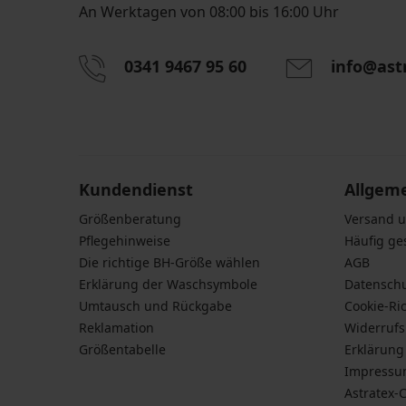
An Werktagen von 08:00 bis 16:00 Uhr
0341 9467 95 60
info@ast
Durch das Eingeben einer E-Mail-Adresse stimmen S
personenbezogener Daten gemäß den Bedingunge
Daten
zu.
Kundendienst
Allgem
Größenberatung
Versand 
Pflegehinweise
Häufig ge
Die richtige BH-Größe wählen
AGB
Erklärung der Waschsymbole
Datensch
Umtausch und Rückgabe
Cookie-Ric
Reklamation
Widerruf
Größentabelle
Erklärung 
Impress
Astratex-