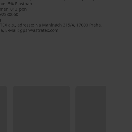
mid, 5% Elasthan
men_013_pon
92380060
A
TEX a.s., adresse: Na Maninách 315/4, 17000 Praha,
ia, E-Mail: gpsr@astratex.com