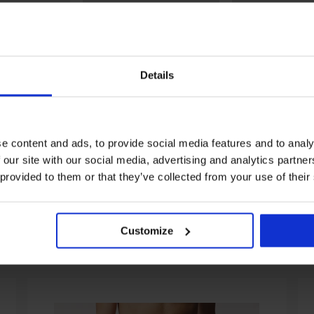
Details
2+1 GRATIS
Rabatt -40%
5
ken JACK AND
3er-PACK Socken Hoho
3er-PACK Bambu
e content and ads, to provide social media features and to analy
ael hoch
knöchelhoch
Hugh hoch
8,89 €
8,39 €
13,99 €
 our site with our social media, advertising and analytics partn
 provided to them or that they’ve collected from your use of their
Customize
Aus derselben Kollektion