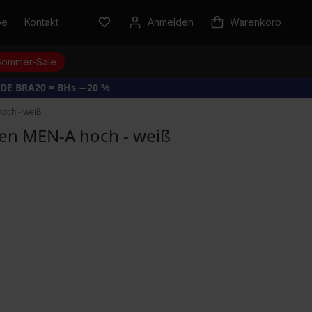
be
Kontakt
Anmelden
Warenkorb
Sommer-Sale
DE BRA20 = BHs −20 %
och - weiß
n MEN-A hoch - weiß