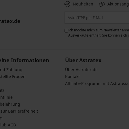
Neuheiten
Aktionsan
ratex.de
ie der Verarbeitung
Ich möchte mich zum Newsletter anme
n zum
Schutz personenbezogener
Ausverkäufe enthält. Sie können sich
eine Informationen
Über Astratex
und Zahlung
Über Astratex.de
stellte Fragen
Kontakt
Affiliate-Programm mit Astratex.
utz
htlinie
sbelehrung
zur Barrierefreiheit
um
Club AGB