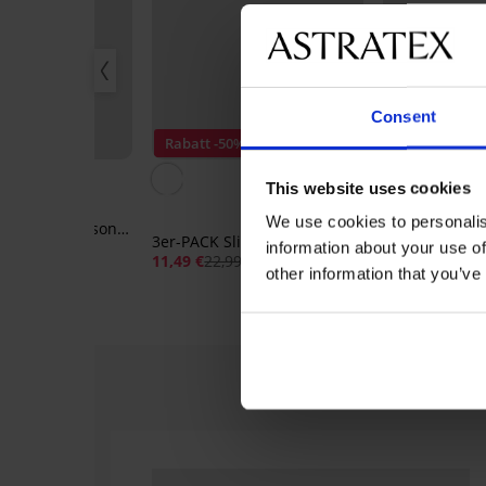
Consent
IS
Rabatt -50%
2+1 GRATIS
This website uses cookies
Herren-
3er-PACK Soc
We use cookies to personalis
en MEN-A Edison
JONES JACRaf
3er-PACK Slips MEN-A
9,29 €
information about your use of
11,49 €
22,99 €
other information that you’ve