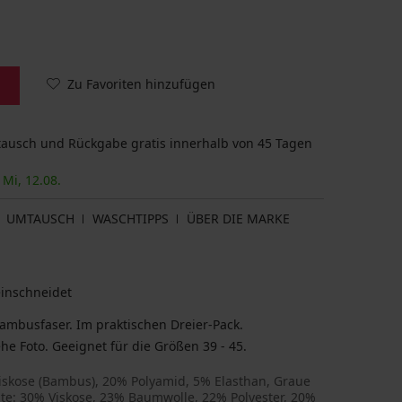
Zu Favoriten hinzufügen
usch und Rückgabe gratis innerhalb von 45 Tagen
 Mi, 12.08.
UMTAUSCH
WASCHTIPPS
ÜBER DIE MARKE
einschneidet
busfaser. Im praktischen Dreier-Pack.
Das Paket enthält drei Paar Socken, siehe Foto. Geeignet für die Größen 39 - 45.
iskose (Bambus), 20% Polyamid, 5% Elasthan, Graue
nte: 30% Viskose, 23% Baumwolle, 22% Polyester, 20%