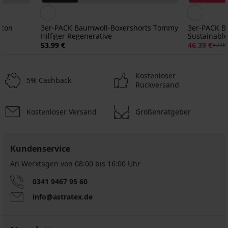
tton
3er-PACK Baumwoll-Boxershorts Tommy
3er-PACK B
Hilfiger Regenerative
Sustainabl
53,99 €
46,39 €
57,99
Kostenloser
5% Cashback
Rückversand
Kostenloser Versand
Größenratgeber
Sale
-50%
Sale
-40%
LIMITED
LIMITED
Kundenservice
An Werktagen von 08:00 bis 16:00 Uhr
Bambus-
Bambus-
3
3er-
3er-
3er-
Pants
Pants
Pack
PACK
PACK
PACK
Boxershorts
0341 9467 95 60
Petrol
Black
von
Boxershorts
Boxer
Boxershorts
Tender
Nahtlose
Blue
nahtlos
Boxershorts
Jasper
MEN-
Ralph
info@astratex.de
Retro
Pants
II
JACK
A
17,99
3D
20,99
13,79
SilverPro
nahtlos
AND
Stretch
26,99
€
€
€
Classic
JONES
17,99
€
11,49
22,99