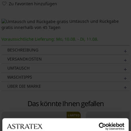
Zu Favoriten hinzufügen
Umtausch und Rückgabe
gratis innerhalb von 45 Tagen
Voraussichtliche Lieferung: Mo, 10.08. - Di, 11.08.
BESCHREIBUNG
VERSANDKOSTEN
UMTAUSCH
WASCHTIPPS
ÜBER DIE MARKE
Das könnte Ihnen gefallen
LIMITED