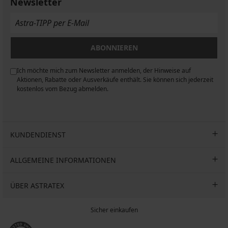
Newsletter
17,99
Jackanthony
€
€
€
€
31,99
22,99
€
€
ABONNIEREN
Ich möchte mich zum Newsletter anmelden, der Hinweise auf
n
Aktionen, Rabatte oder Ausverkäufe enthält. Sie können sich jederzeit
kostenlos vom Bezug abmelden.
KUNDENDIENST
ALLGEMEINE INFORMATIONEN
ÜBER ASTRATEX
Sicher einkaufen