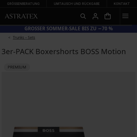
GRÖSSENBERATUNG
UMTAUSCH UND RÜCKGABE
KONTAKT
= BHs −20 %
GROSSER SOMMER-S
Trunks – Sets
3er-PACK Boxershorts BOSS Motion
PREMIUM