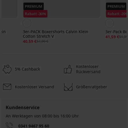
PREMIUM
PREMIUM
Rabatt -30%
Rabatt -20
ein
3er-PACK Boxershorts Calvin Klein
3er-Pack B
Cotton Stretch V
41,59 €
51,99
40,59 €
57,99 €
Kostenloser
5% Cashback
Rückversand
Kostenloser Versand
Größenratgeber
ED
Kundenservice
An Werktagen von 08:00 bis 16:00 Uhr
Boxershorts
Performance
0341 9467 95 60