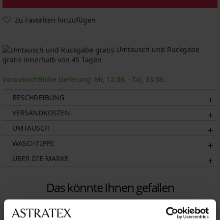
Zu Favoriten hinzufügen
Umtausch und Rückgabe
gratis innerhalb von 45 Tagen
Voraussichtliche Lieferung: Mi, 12.08. - Do, 13.08.
BESCHREIBUNG
VERSANDKOSTEN
UMTAUSCH
WASCHTIPPS
ÜBER DIE MARKE
Das könnte Ihnen gefallen
LIMITED
LIMITED