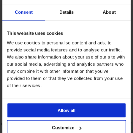
Consent
Details
About
This website uses cookies
We use cookies to personalise content and ads, to
provide social media features and to analyse our traffic.
We also share information about your use of our site with
our social media, advertising and analytics partners who
may combine it with other information that you’ve
provided to them or that they’ve collected from your use
of their services.
PREMIUM
Allow all
lfiger
3er-PACK Boxershorts Calvin Klein Icon
3er-PACK P
Customize
Active
31,99 €