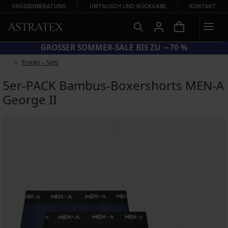
GRÖSSENBERATUNG
UMTAUSCH UND RÜCKGABE
KONTAKT
SUN20 = EXTRA −20 % AUF REDUZIERTE BADEMODE
Trunks – Sets
5er-PACK Bambus-Boxershorts MEN-A
George II