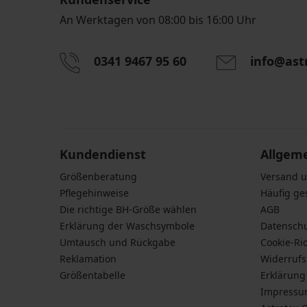
An Werktagen von 08:00 bis 16:00 Uhr
0341 9467 95 60
info@ast
Durch das Eingeben einer E-Mail-Adresse stimmen S
personenbezogener Daten gemäß den Bedingunge
Daten
zu.
Kundendienst
Allgem
Größenberatung
Versand 
Pflegehinweise
Häufig ge
Die richtige BH-Größe wählen
AGB
Erklärung der Waschsymbole
Datensch
Umtausch und Rückgabe
Cookie-Ric
Reklamation
Widerruf
Größentabelle
Erklärung 
Impress