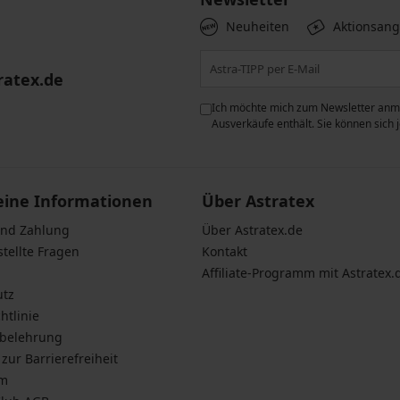
Neuheiten
Aktionsan
ratex.de
ie der Verarbeitung
Ich möchte mich zum Newsletter anme
n zum
Schutz personenbezogener
Ausverkäufe enthält. Sie können sich
eine Informationen
Über Astratex
und Zahlung
Über Astratex.de
stellte Fragen
Kontakt
Affiliate-Programm mit Astratex.
utz
htlinie
sbelehrung
zur Barrierefreiheit
um