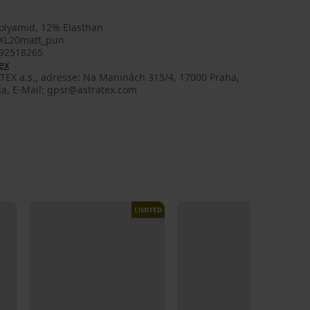
olyamid, 12% Elasthan
XL20matt_pun
92518265
ex
TEX a.s., adresse: Na Maninách 315/4, 17000 Praha,
ia, E-Mail: gpsr@astratex.com
LIMITED
LIMITED