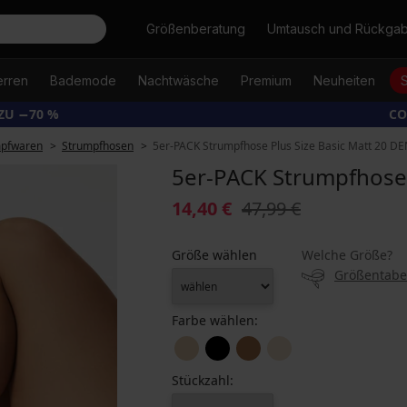
Suche
Größenberatung
Umtausch und Rückga
erren
Bademode
Nachtwäsche
Premium
Neuheiten
ZU −70 %
CO
mpfwaren
Strumpfhosen
5er-PACK Strumpfhose Plus Size Basic Matt 20 D
5er-PACK Strumpfhose 
14,40 €
47,99 €
Größe wählen
Welche Größe?
Größentabe
Farbe wählen:
Stückzahl: