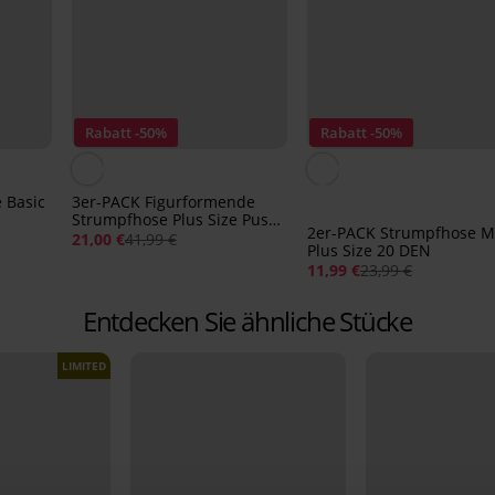
Rabatt -50%
Rabatt -50%
 Basic
3er-PACK Figurformende
Strumpfhose Plus Size Push-
2er-PACK Strumpfhose M
Up 20 DEN
21,00 €
41,99 €
Plus Size 20 DEN
11,99 €
23,99 €
Entdecken Sie ähnliche Stücke
LIMITED