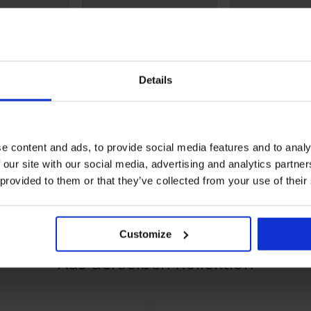
Details
2+1 GRATIS
Rabatt -30%
Shira 20 DEN
Strumpfhose Basic XL matt
Schwangerschaft
e content and ads, to provide social media features and to analy
40 DEN
Strumpfhose Ma
 our site with our social media, advertising and analytics partn
DEN
11,99 €
11,19 €
15,99 €
 provided to them or that they’ve collected from your use of their
Customize
Aus derselben Kollektion