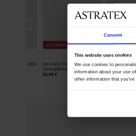
Consent
IS
2+1 GRATIS
2+1 GRATIS
This website uses cookies
se Savana 20 DEN
2er-PACK Damen-
Strumpfhose 
We use cookies to personalis
Strumpfhose Basic XL matt
14,99 €
information about your use of
40 DEN
20,99 €
other information that you’ve