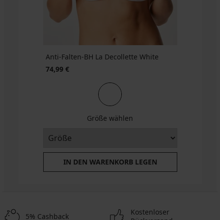
BRA20
€
4,15
€
code
BRA20
Anti-Falten-BH La Decollette White
74,99 €
Größe wählen
IN DEN WARENKORB LEGEN
Kostenloser
5% Cashback