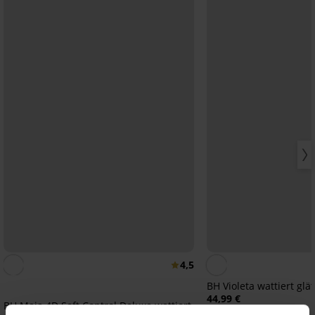
4,5
BH Violeta wattiert glä
44,99 €
BH Maia 4D Soft Control Deluxe wattiert