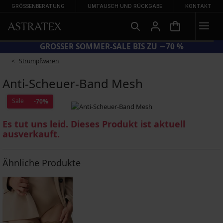
GRÖSSENBERATUNG
UMTAUSCH UND RÜCKGABE
KONTAKT
 AUF REDUZIERTE BADEMODE
GROSSER SOMMER-S
Strumpfwaren
Anti-Scheuer-Band Mesh
Sale
-70%
Es tut uns leid. Dieses Produkt ist aktuell
ausverkauft.
Ähnliche Produkte