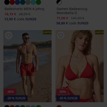
Badeshorts MEN-A Johny
Damen-Badeanzug
Monobella II
Rabatt
Alter Preis
16,19 €
26,99 €
Rabatt
Alter Preis
71,00 €
141,99 €
12,95 €
code
SUN20
56,80 €
code
SUN20
LIMITED
LIMITED
-40%
-50%
-20 % SUN20
-20 % SUN20