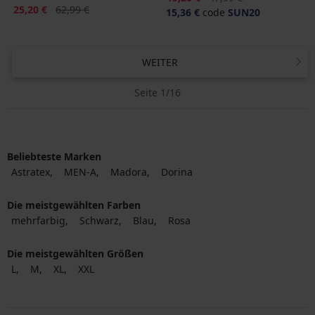
Rabatt
Alter Preis
25,20 €
62,99 €
15,36 €
code
SUN20
WEITER
Seite 1/16
Beliebteste Marken
Astratex
MEN-A
Madora
Dorina
Die meistgewählten Farben
mehrfarbig
Schwarz
Blau
Rosa
Die meistgewählten Größen
L
M
XL
XXL