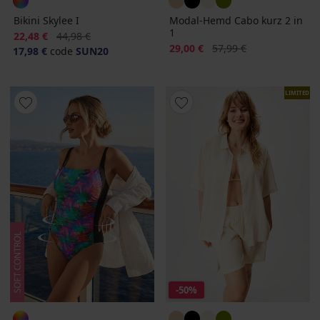
Bikini Skylee I
Modal-Hemd Cabo kurz 2 in
1
Rabatt
Alter Preis
22,48 €
44,98 €
Rabatt
Alter Preis
29,00 €
57,99 €
17,98 €
code
SUN20
LIMITED
-50%