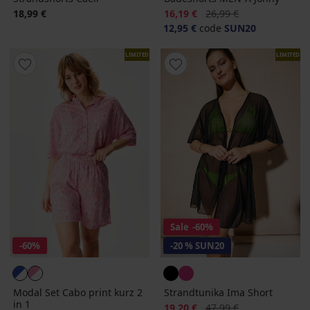
Rabatt
Alter Preis
18,99 €
16,19 €
26,99 €
12,95 €
code
SUN20
LIMITED
LIMITED
Sale
-60%
-60%
-20 % SUN20
Modal Set Cabo print kurz 2
Strandtunika Ima Short
in 1
Rabatt
Alter Preis
19,20 €
47,99 €