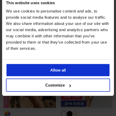
This website uses cookies
Sportbadeanzug Nesi
Damen-Badeanzug Sun Lily
Rabatt
Alter Preis
We use cookies to personalise content and ads, to
44,49 €
88,99 €
47,99 €
35,59 €
code
SUN20
provide social media features and to analyse our traffic.
We also share information about your use of our site with
our social media, advertising and analytics partners who
may combine it with other information that you’ve
provided to them or that they’ve collected from your use
of their services.
Allow all
Customize
Sale
-70%
-20 % SUN20