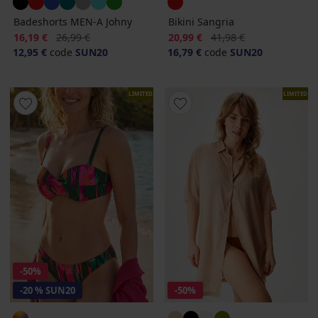
Badeshorts MEN-A Johny
Bikini Sangria
Rabatt
Alter Preis
Rabatt
Alter Preis
16,19 €
26,99 €
20,99 €
41,98 €
12,95 €
code
SUN20
16,79 €
code
SUN20
LIMITED
LIMITED
-50%
-20 % SUN20
-50%