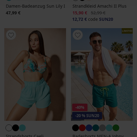
Damen-Badeanzug Sun Lily I
Strandkleid Amachi II Plus
Rabatt
Alter Preis
47,99 €
15,90 €
52,99 €
12,72 €
code
SUN20
LIMITED
-40%
-20 % SUN20
Strandshorts Caeli
Badeshorts MEN-A Johny