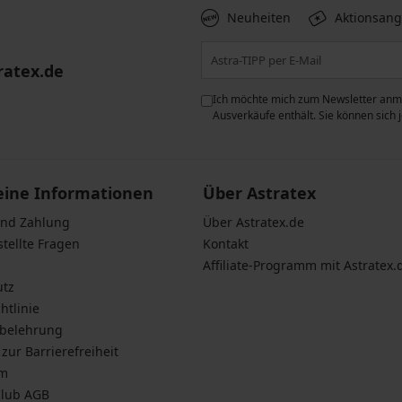
Neuheiten
Aktionsan
ratex.de
ie der Verarbeitung
Ich möchte mich zum Newsletter anme
n zum
Schutz personenbezogener
Ausverkäufe enthält. Sie können sich
eine Informationen
Über Astratex
und Zahlung
Über Astratex.de
stellte Fragen
Kontakt
Affiliate-Programm mit Astratex.
utz
htlinie
sbelehrung
zur Barrierefreiheit
um
Club AGB