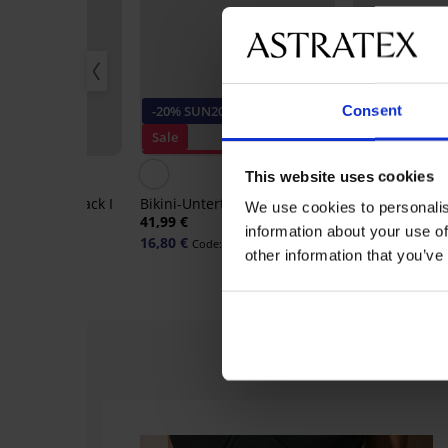
Consent
-20% SUN20
-20% SUN20
Sale
Sale
Rabatt -50%
Rabatt -70%
This website uses cookies
rteil Satin Black I
Bikini-Unterteil Splash Black
Bikini Neha R
We use cookies to personalis
41,99 €
63,98 €
information about your use of
16,80 €
15,36 €
Code:
SUN20
Code:
S
other information that you’ve