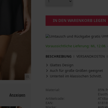
IN DEN WARENKORB LEGEN
Umta
Voraussichtliche Lieferung: Mi, 12.08. 
BESCHREIBUNG
VERSANDKOSTEN
Glattes Design
Auch für große Größen geeignet
Unterteil im klassischen Schnitt.
Material
85% Po
Elast
Anzeigen
Artikelcode
ATXBa
EAN
61816
Marke
Astrat