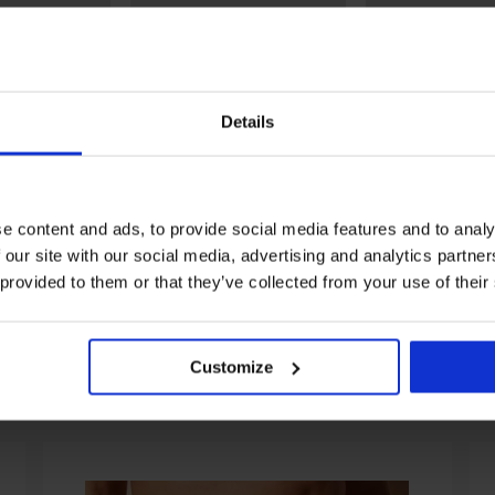
Details
-20% SUN20
-20% SUN20
Sale
Sale
Rabatt -50%
Rabatt -50%
ed
Bikini-Unterteil Flow
Tankini-Unterteil
e content and ads, to provide social media features and to analy
35,99 €
31,99 €
 our site with our social media, advertising and analytics partn
14,40 €
12,79 €
UN20
Code:
SUN20
Code:
SUN2
 provided to them or that they’ve collected from your use of their
Customize
Aus derselben Kollektion