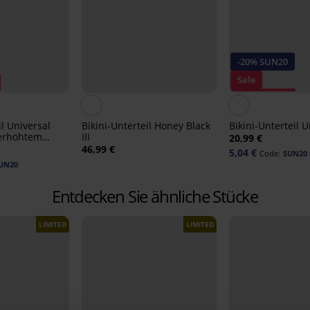
-20% SUN20
Sale
Rabatt -70%
il Universal
Bikini-Unterteil Honey Black
Bikini-Unterteil U
 erhöhtem
III
20,99 €
46,99 €
5,04 €
Code:
SUN20
UN20
Entdecken Sie ähnliche Stücke
LIMITED
LIMITED