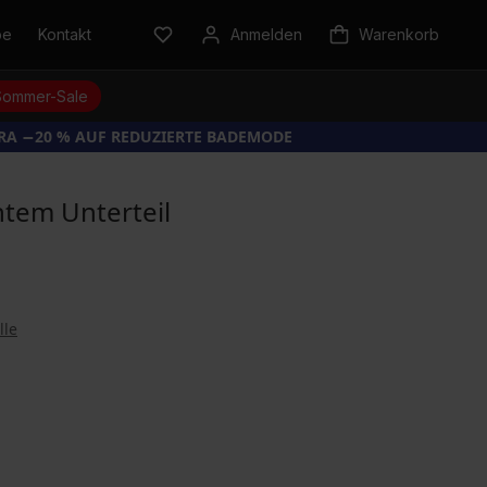
be
Kontakt
Anmelden
Warenkorb
Sommer-Sale
TRA −20 % AUF REDUZIERTE BADEMODE
tem Unterteil
lle