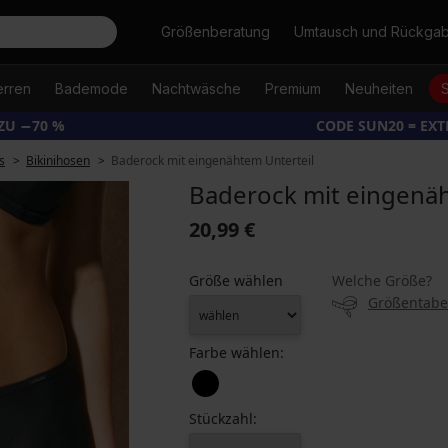
Suche
Größenberatung
Umtausch und Rückga
erren
Bademode
Nachtwäsche
Premium
Neuheiten
ZU −70 %
CODE SUN20 = EX
s
Bikinihosen
Baderock mit eingenähtem Unterteil
Baderock mit eingenäh
20,99 €
Größe wählen
Welche Größe?
Größentabe
Farbe wählen:
Stückzahl: