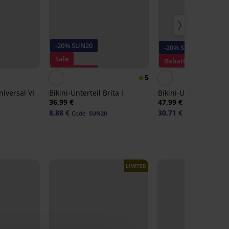
-20% SUN20
-20% SUN20
Sale
Rabatt -20%
Rabatt -70%
5
niversal VI
Bikini-Unterteil Brita I
Bikini-Unterteil Elsa 
36,99 €
47,99 €
8,88 €
30,71 €
Code:
SUN20
Code:
SUN20
LIMITED