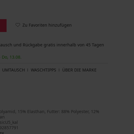
Zu Favoriten hinzufügen
usch und Rückgabe gratis innerhalb von 45 Tagen
- Do, 13.08.
UMTAUSCH
WASCHTIPPS
ÜBER DIE MARKE
lyamid, 15% Elasthan, Futter: 88% Polyester, 12%
han
sicU5_kal
92857791
ex