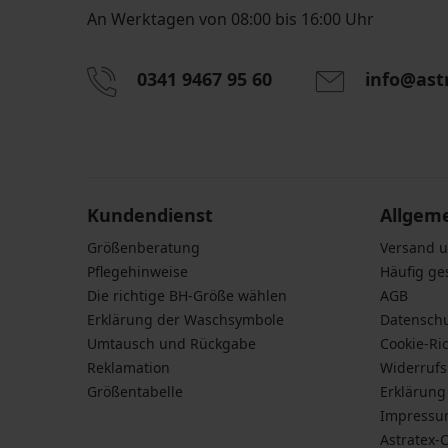
An Werktagen von 08:00 bis 16:00 Uhr
0341 9467 95 60
info@ast
Durch das Eingeben einer E-Mail-Adresse stimmen S
personenbezogener Daten gemäß den Bedingunge
Daten
zu.
Kundendienst
Allgem
Größenberatung
Versand 
Pflegehinweise
Häufig ge
Die richtige BH-Größe wählen
AGB
Erklärung der Waschsymbole
Datensch
Umtausch und Rückgabe
Cookie-Ric
Reklamation
Widerruf
Größentabelle
Erklärung 
Impress
Astratex-