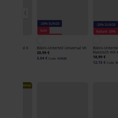
20
-20% SUN20
-20% SUN20
Sale
Rabatt -20%
0%
Rabatt -70%
rteil Universal II
Bikini-Unterteil Universal VII
Bikini-Unterte
klassisch mit
20,99 €
Bund
18,99 €
5,04 €
:
SUN20
Code:
SUN20
12,15 €
Code:
S
LIMITED