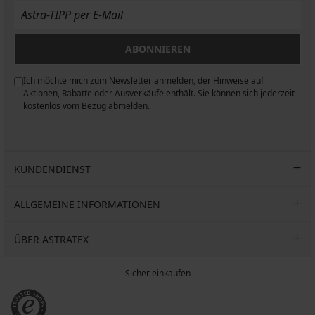
BOSS
Oscar
A
A
16,99
€
Classic
II
mit
Oscar
€
61,99
Schweißbän...
26,99
26,99
€
€
88,99
€
ABONNIEREN
€
Ich möchte mich zum Newsletter anmelden, der Hinweise auf
n
Aktionen, Rabatte oder Ausverkäufe enthält. Sie können sich jederzeit
kostenlos vom Bezug abmelden.
KUNDENDIENST
ALLGEMEINE INFORMATIONEN
ÜBER ASTRATEX
Sicher einkaufen