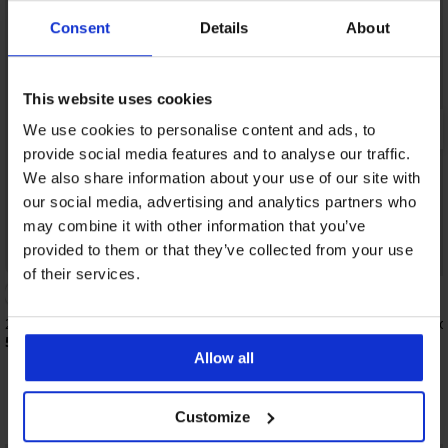
Consent
Details
About
This website uses cookies
We use cookies to personalise content and ads, to
provide social media features and to analyse our traffic.
We also share information about your use of our site with
our social media, advertising and analytics partners who
may combine it with other information that you’ve
provided to them or that they’ve collected from your use
of their services.
2er-PACK T-shirt MEN-A Bamboo
2er-PACK T-Shirt Califo
57,99 €
39,99 €
Allow all
Entdecken Sie ähnliche Stücke
Customize