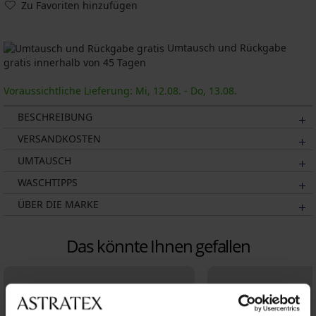
Zu Favoriten hinzufügen
Umtausch und Rückgabe
gratis innerhalb von 45 Tagen
Voraussichtliche Lieferung: Mi, 12.08. - Do, 13.08.
BESCHREIBUNG
VERSANDKOSTEN
UMTAUSCH
WASCHTIPPS
ÜBER DIE MARKE
Das könnte Ihnen gefallen