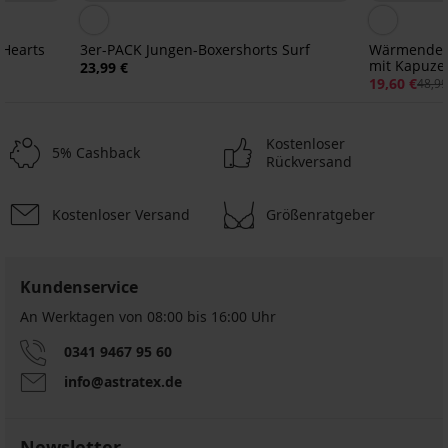
Hearts
3er-PACK Jungen-Boxershorts Surf
Wärmender 
mit Kapuze
23,99 €
19,60 €
48,99
Kostenloser
5% Cashback
Rückversand
Kostenloser Versand
Größenratgeber
Sale
Sale
-30%
Sale
-60%
Sale
-60%
Sale
Sale
-60%
-60%
-70%
-70%
ED
IMITED
LIMITED
LIMITED
Kundenservice
An Werktagen von 08:00 bis 16:00 Uhr
Wärmender
Jungen-
Baumwollpyjama
Wärmender
Jungen
Wärmender
Kinder-
Kinder
Pyjama
für
Mädchen
Schlafanzug
Kinderpyjama
Pyjama
0341 9467 95 60
Overall
Charlie
Mädchen
Overall
NKGamer
Nordic
aus
Kigurumi
lang
Cats
Kigurumi
lang
lang
Baumwolle
info@astratex.de
mit
lang
mit
Christmas
14,00
11,20
15,90
Kapuze
Kapuze
Mood
25,89
€
€
€
lang
19,60
19,60
€
34,99
27,99
52,99
Newsletter