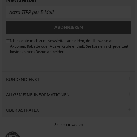
15,90
€
€
36,99
€
€
€
€
48,99
48,99
€
52,99
€
€
€
ABONNIEREN
Ich möchte mich zum Newsletter anmelden, der Hinweise auf
n
Aktionen, Rabatte oder Ausverkäufe enthält. Sie können sich jederzeit
kostenlos vom Bezug abmelden.
KUNDENDIENST
ALLGEMEINE INFORMATIONEN
ÜBER ASTRATEX
Sicher einkaufen