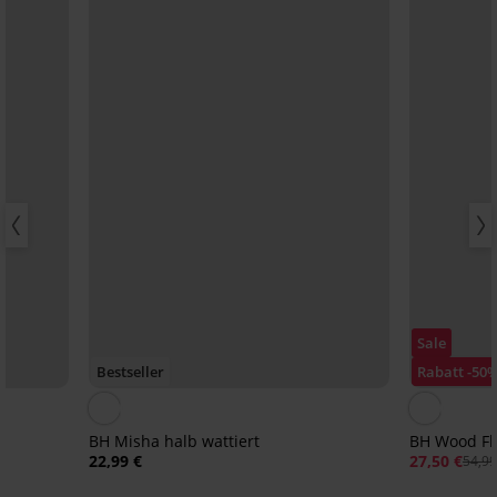
Sale
Bestseller
Rabatt -50
BH Misha halb wattiert
BH Wood Fl
22,99 €
27,50 €
54,99