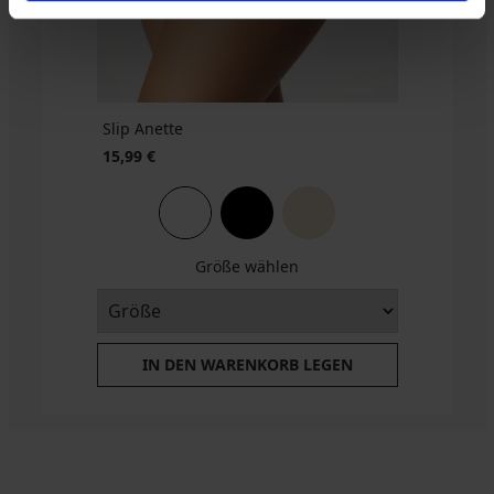
22,39
code
€
€
BRA20
code
code
BRA20
BRA20
Slip Anette
15,99 €
Größe wählen
IN DEN WARENKORB LEGEN