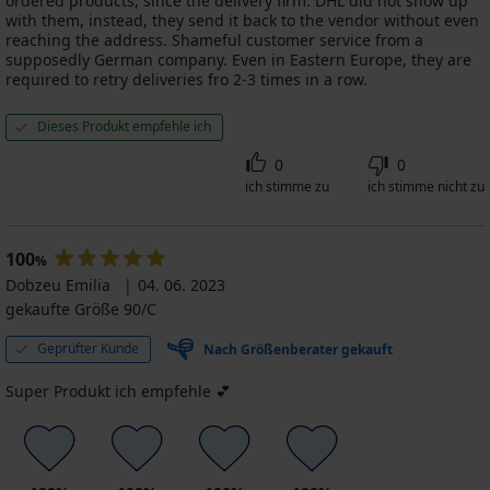
ordered products, since the delivery firm. DHL did not show up
with them, instead, they send it back to the vendor without even
reaching the address. Shameful customer service from a
supposedly German company. Even in Eastern Europe, they are
required to retry deliveries fro 2-3 times in a row.
Dieses Produkt empfehle ich
0
0
ich stimme zu
ich stimme nicht zu
100
%
Dobzeu Emilia
04. 06. 2023
gekaufte Größe 90/C
Geprüfter Kunde
Nach Größenberater gekauft
Super Produkt ich empfehle 💕