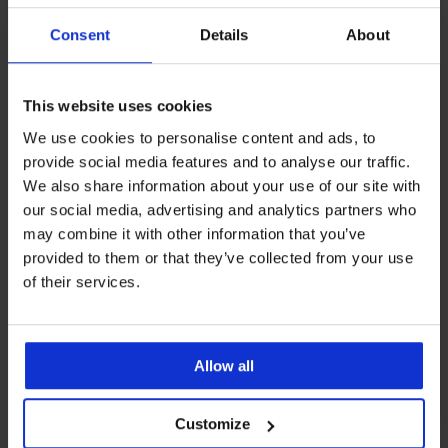
Consent
Details
About
Aus derselben Kollektion
This website uses cookies
We use cookies to personalise content and ads, to
provide social media features and to analyse our traffic.
-20 % BRA20
-30%
-20 % BRA20
-20 % BRA20
We also share information about your use of our site with
our social media, advertising and analytics partners who
4,6
4,6
5
may combine it with other information that you’ve
provided to them or that they’ve collected from your use
Minimizer-
of their services.
BH
BH
BH
BESTSELLER
Divine,
Power
Zofia
unwattiert,
BH
Lace
581
BH
ohne
Jeanne
Minimizer
unwattiert,
Tango
Bügel
unwattiert
unwattiert
ohne
Allow all
I
47,99
Bügel
43,99
33,59
unwattiert
€
61,99
€
€
27,99
38,39
€
Customize
47,99
€
€
49,59
€