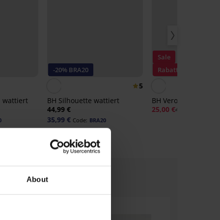
Sale
-20% BRA20
Rabatt -50%
5
wattiert
BH Silhouette wattiert
BH Veronika leicht wa
44,99 €
25,00 €
49,99 €
35,99 €
0
Code:
BRA20
About