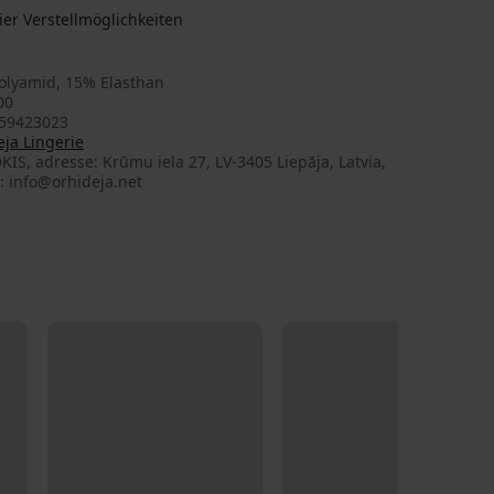
ier Verstellmöglichkeiten
olyamid, 15% Elasthan
00
59423023
ja Lingerie
KIS, adresse: Krūmu iela 27, LV-3405 Liepāja, Latvia,
: info@orhideja.net