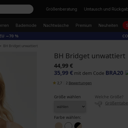
Suche
Größenberatung
Umtausch und Rückga
erren
Bademode
Nachtwäsche
Premium
Neuheiten
ZU −70 %
CO
BH Bridget unwattiert
BH Bridget unwattiert
44,99 €
35,99 €
BRA20
mit dem Code
2,7
|
2
Bewertungen
Größe wählen
Welche Größe?
Größentabe
Farbe wählen: