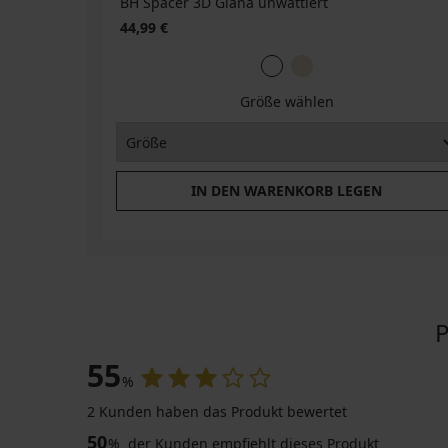
BH Spacer 3D Giana unwattiert
44,99 €
Größe wählen
IN DEN WARENKORB LEGEN
P
55
%
2 Kunden haben das Produkt bewertet
50
%
der Kunden empfiehlt dieses Produkt