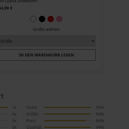
BH Giana unwattiert
44,99 €
Größe wählen
IN DEN WARENKORB LEGEN
rt
1x
Farbe
95%
0x
Größe
94%
0x
Preis
86%
0x
Qualität
94%