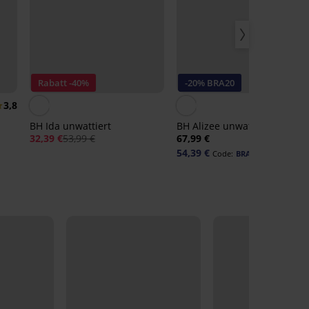
Rabatt -40%
-20% BRA20
3,8
BH Ida unwattiert
BH Alizee unwattiert
32,39 €
53,99 €
67,99 €
54,39 €
Code:
BRA20