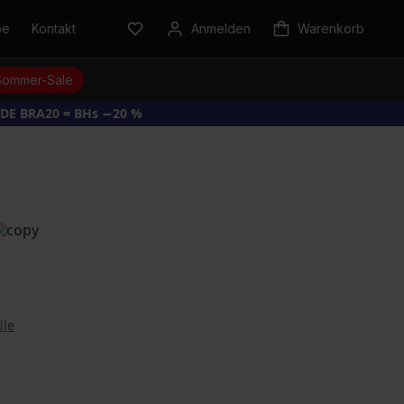
be
Kontakt
Anmelden
Warenkorb
Sommer-Sale
DE BRA20 = BHs −20 %
lle