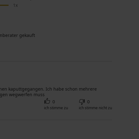
1x
nberater gekauft
aschen kaputtgegangen. Ich habe schon mehrere
 Tragen wegwerfen muss
0
0
ich stimme zu
ich stimme nicht zu