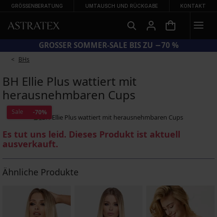
GRÖSSENBERATUNG
UMTAUSCH UND RÜCKGABE
KONTAKT
CODE BRA20 = BHs −20 %
BHs
BH Ellie Plus wattiert mit
herausnehmbaren Cups
Sale
-70%
Es tut uns leid. Dieses Produkt ist aktuell
ausverkauft.
Ähnliche Produkte