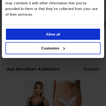
may combine it with other information that you’ve
provided to them or that they’ve collected from your use
of their services.
-20% BRA20
-20% BRA20
Allow all
BH Shape Cotton unwattiert
Selbstkleb
19,99 €
16,99 €
Customize
15,99 €
13,59 €
Code:
BRA20
Code
Aus derselben Kollektion
Anzeigen