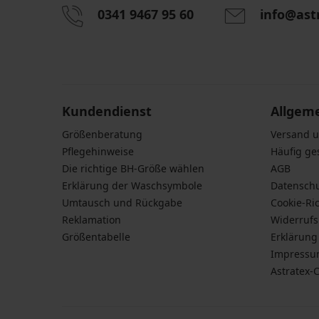
5
0341 9467 95 60
info@ast
PREMIUM
Durch das Eingeben einer E-Mail-Adresse stimmen S
BH
personenbezogener Daten gemäß den Bedingunge
BH
Gossard
Daten
zu.
Marte
Retrolution
wattiert
Double
48,99
Push-
Up
€
Kundendienst
Allgem
Plunge
Größenberatung
94,99
Versand 
€
Pflegehinweise
Häufig ge
Die richtige BH-Größe wählen
AGB
Erklärung der Waschsymbole
Datensch
PREMIUM
Umtausch und Rückgabe
Cookie-Ric
BH
Reklamation
Widerruf
Gossard
Größentabelle
Erklärung 
Superboost
Impress
Spitze
unwattiert
Astratex-
72,99
€