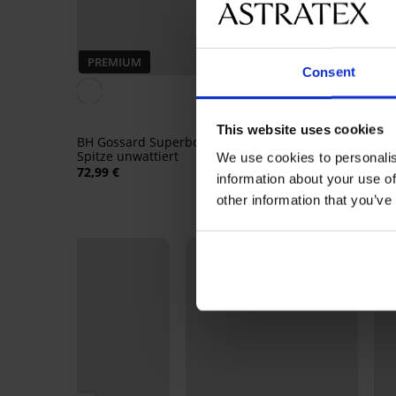
PREMIUM
PREMIUM
Consent
5
BH Gossard Retroluti
This website uses cookies
Double Push-Up Plun
BH Gossard Superboost
94,99 €
Spitze unwattiert
We use cookies to personalis
72,99 €
information about your use of
other information that you’ve