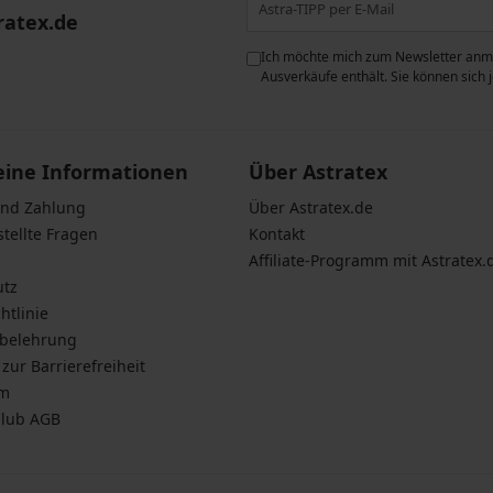
ratex.de
ie der Verarbeitung
Ich möchte mich zum Newsletter anme
n zum
Schutz personenbezogener
Ausverkäufe enthält. Sie können sich
eine Informationen
Über Astratex
und Zahlung
Über Astratex.de
stellte Fragen
Kontakt
Affiliate-Programm mit Astratex.
utz
htlinie
sbelehrung
zur Barrierefreiheit
um
Club AGB