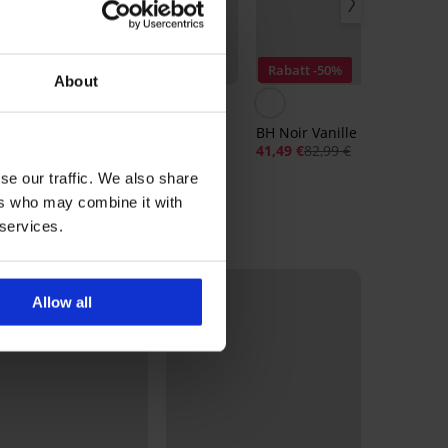
Sale
Rabatt -70%
Rabatt -50%
About
BH Bird unwattiert
BH Noir Vanille unwattiert
29,10 €
96,99 €
41,49 €
82,99 €
se our traffic. We also share
ers who may combine it with
 services.
Allow all