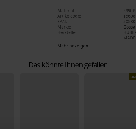
Material
59% P
Artikelcode
15608
EAN
50530
Marke
Gossa
Hersteller
HUBER
MADER
Mehr anzeigen
Das könnte Ihnen gefallen
LIM