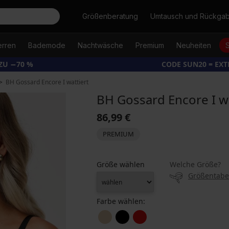
Suche
Größenberatung
Umtausch und Rückga
erren
Bademode
Nachtwäsche
Premium
Neuheiten
ZU −70 %
CODE SUN20 = EX
BH Gossard Encore I wattiert
BH Gossard Encore I wa
86,99 €
PREMIUM
Größe wählen
Welche Größe?
Größentabe
Farbe wählen: