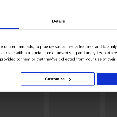
Rabatt -50%
Details
5
on
BH Ellie wattiert mit
BH Ana wattiert
ge
herausnehmbaren Cups
34,49 €
68,99 €
50,99 €
e content and ads, to provide social media features and to analy
 our site with our social media, advertising and analytics partn
 provided to them or that they’ve collected from your use of their
Entdecken Sie ähnliche Stücke
Customize