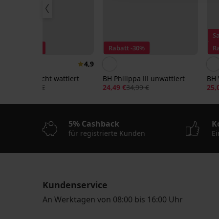
Sale
Sa
Rabatt -40%
Rabatt -30%
R
4,9
BH Sonia I leicht wattiert
BH Philippa III unwattiert
BH 
26,39 €
43,99 €
24,49 €
34,99 €
25,
5% Cashback
K
für registrierte Kunden
Ei
Kundenservice
An Werktagen von 08:00 bis 16:00 Uhr