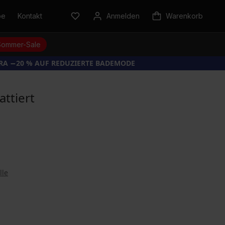
be
Kontakt
Anmelden
Warenkorb
Sommer-Sale
TRA −20 % AUF REDUZIERTE BADEMODE
ttiert
lle