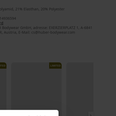
olyamid, 21% Elasthan, 20% Polyester
14936594
rd
 Bodywear GmbH, adresse: EXERZIERPLATZ 1, A-6841
, Austria, E-Mail: cs@huber-bodywear.com
ITED
LIMITED
LIMITED