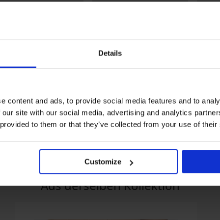
Details
stseller
Rabatt -20%
5
e content and ads, to provide social media features and to analy
Triumph Shape Smart P
BH Athina unwattiert
BH Abb
e Bügel
36,79 €
45,99 €
46,99 
 our site with our social media, advertising and analytics partn
99 €
 provided to them or that they’ve collected from your use of their
Customize
Aus derselben Kollektion