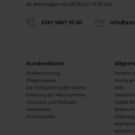
An Werktagen von 08:00 bis 16:00 Uhr
0341 9467 95 60
info@ast
Durch das Eingeben einer E-Mail-Adresse stimmen S
personenbezogener Daten gemäß den Bedingunge
Daten
zu.
Kundendienst
Allgem
Größenberatung
Versand 
Pflegehinweise
Häufig ge
Die richtige BH-Größe wählen
AGB
Erklärung der Waschsymbole
Datensch
Umtausch und Rückgabe
Cookie-Ric
Reklamation
Widerruf
Größentabelle
Erklärung 
Impress
Astratex-