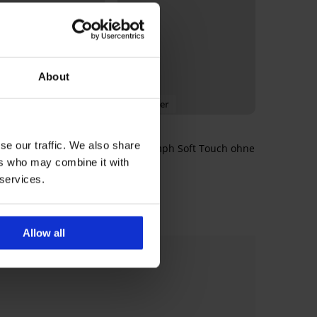
About
Bestseller
5
se our traffic. We also share
y unwattiert
BH Triumph Soft Touch ohne
Bügel
€
ers who may combine it with
47,99 €
 services.
Allow all