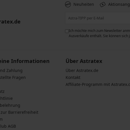
Neuheiten
Aktionsan
ratex.de
ie der Verarbeitung
Ich möchte mich zum Newsletter anme
n zum
Schutz personenbezogener
Ausverkäufe enthält. Sie können sich
eine Informationen
Über Astratex
und Zahlung
Über Astratex.de
stellte Fragen
Kontakt
Affiliate-Programm mit Astratex.
utz
htlinie
sbelehrung
zur Barrierefreiheit
um
Club AGB