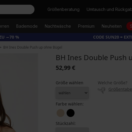
Suche
Größenberatung
Umtausch und Rückga
erren
Bademode
Nachtwäsche
Premium
Neuheiten
ZU −70 %
CODE SUN20 = EX
BH Ines Double Push up ohne Bügel
BH Ines Double Push 
52,99 €
Größe wählen
Welche Größe?
Größentabe
Farbe wählen:
Stückzahl: