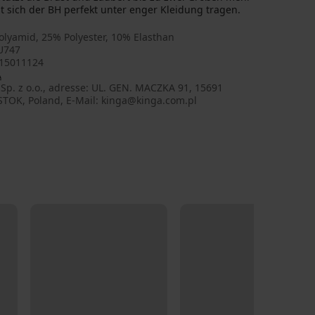
t sich der BH perfekt unter enger Kleidung tragen.
olyamid, 25% Polyester, 10% Elasthan
U747
15011124
A
Sp. z o.o., adresse: UL. GEN. MACZKA 91, 15691
STOK, Poland, E-Mail: kinga@kinga.com.pl
LIMITED