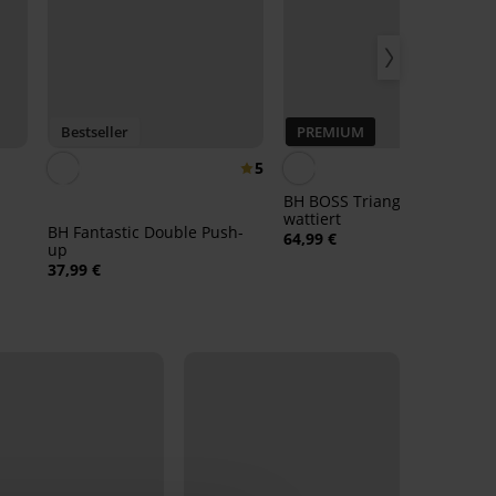
Bestseller
PREMIUM
5
BH BOSS Triangle Padded CI
wattiert
BH Fantastic Double Push-
64,99 €
up
37,99 €