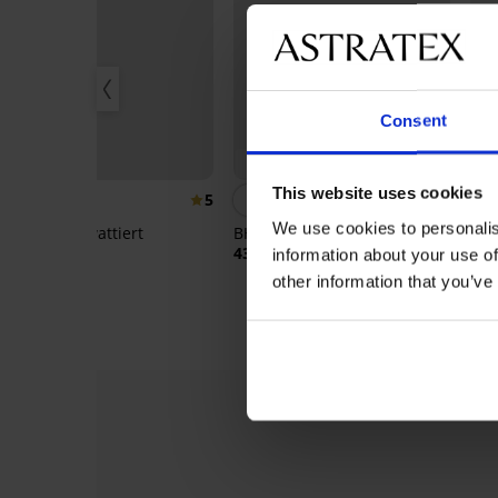
Consent
Bestseller
Be
This website uses cookies
5
3,9
We use cookies to personalis
Klara BH unwattiert
BH Jeanne unwattiert
BH 
ohn
48,99 €
43,99 €
information about your use of
62,
other information that you’ve