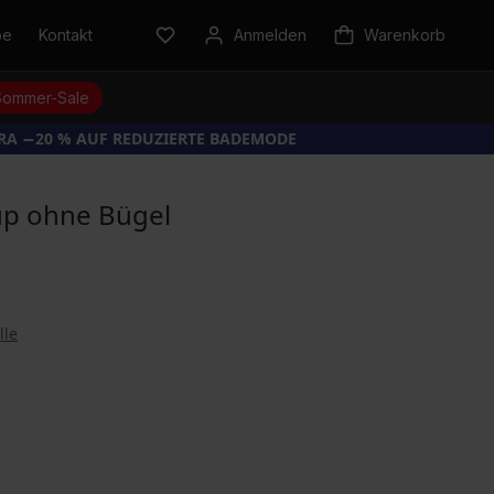
be
Kontakt
Anmelden
Warenkorb
Sommer-Sale
TRA −20 % AUF REDUZIERTE BADEMODE
up ohne Bügel
lle