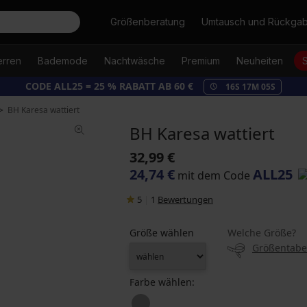
Suche
Größenberatung
Umtausch und Rückga
erren
Bademode
Nachtwäsche
Premium
Neuheiten
CODE ALL25 = 25 % RABATT AB 60 €
16
S
17
M
04
S
BH Karesa wattiert
BH Karesa wattiert
32,99 €
24,74 €
ALL25
mit dem Code
5
|
1
Bewertungen
Größe wählen
Welche Größe?
Größentabe
Farbe wählen: