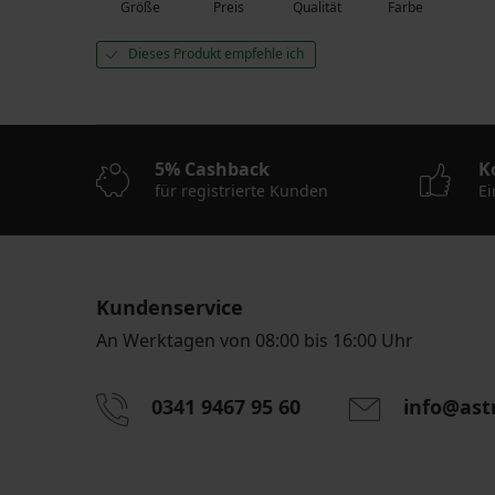
Größe
Preis
Qualität
Farbe
Dieses Produkt empfehle ich
5% Cashback
K
für registrierte Kunden
Ei
Kundenservice
An Werktagen von 08:00 bis 16:00 Uhr
0341 9467 95 60
info@ast
Durch das Eingeben einer E-Mail-Adresse stimmen S
personenbezogener Daten gemäß den Bedingunge
Daten
zu.