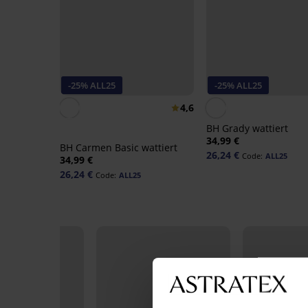
-25% ALL25
-25% ALL25
4,6
BH Grady wattiert
34,99 €
BH Carmen Basic wattiert
26,24 €
Code:
ALL25
34,99 €
26,24 €
Code:
ALL25