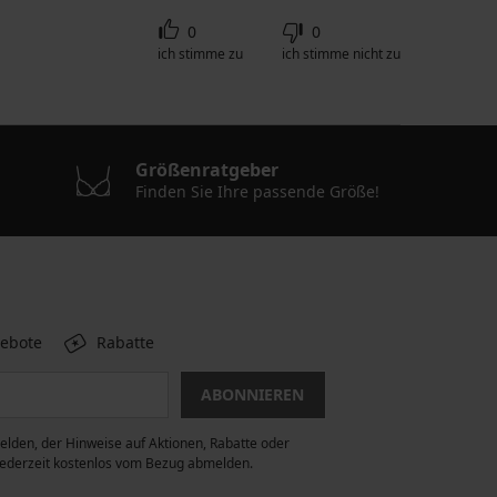
0
0
ich stimme zu
ich stimme nicht zu
Größenratgeber
Finden Sie Ihre passende Größe!
gebote
Rabatte
ABONNIEREN
lden, der Hinweise auf Aktionen, Rabatte oder
 jederzeit kostenlos vom Bezug abmelden.