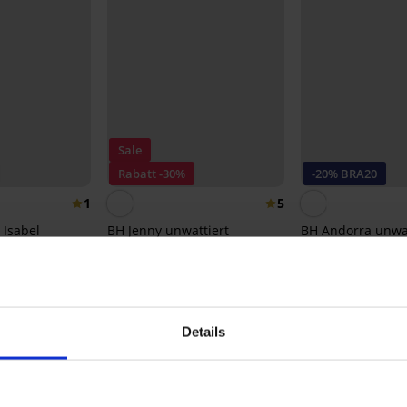
Sale
Rabatt -30%
-20% BRA20
1
5
 Isabel
BH Jenny unwattiert
BH Andorra unwat
Bügel
32,89 €
46,99 €
41,99 €
RA20
33,59 €
Code:
BRA2
Details
Aus derselben Kollektion