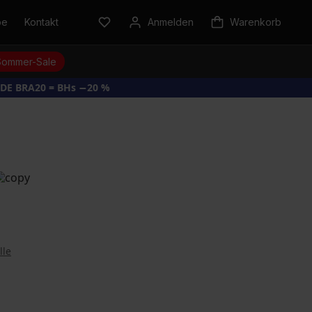
be
Kontakt
Anmelden
Warenkorb
Sommer-Sale
DE BRA20 = BHs −20 %
lle