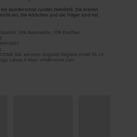
 ein wunderschön rundes Dekolleté. Die breiten
nicht ein. Die Körbchen und die Träger sind mit
olyamid, 24% Baumwolle, 10% Elasthan
8
84914657
e
OSME SIA, adresse: Augusta Deglava street 50, LV-
iga, Latvia, E-Mail: info@rosme.com