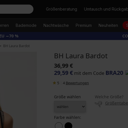
Suche
Größenberatung
Umtausch und Rückga
erren
Bademode
Nachtwäsche
Premium
Neuheiten
ZU −70 %
CO
BH Laura Bardot
BH Laura Bardot
36,99 €
29,59 €
BRA20
mit dem Code
5
|
4
Bewertungen
Größe wählen
Welche Größe?
Größentabe
Farbe wählen: