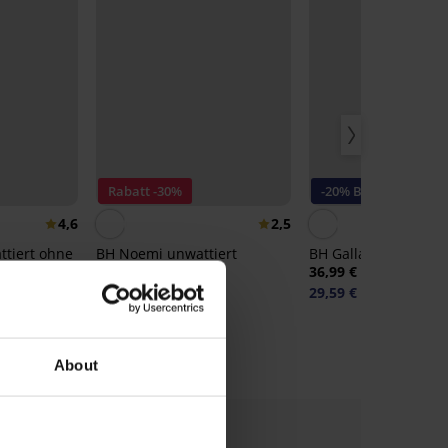
Rabatt -30%
-20% BRA20
4,6
2,5
tiert ohne
BH Noemi unwattiert
BH Galla unwattiert
29,39 €
41,99 €
36,99 €
29,59 €
Code:
BRA20
0
About