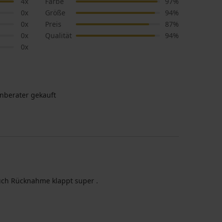
4x
Farbe
97%
0x
Größe
94%
0x
Preis
87%
0x
Qualität
94%
0x
nberater gekauft
auch Rücknahme klappt super .