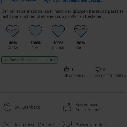
Geprüfter Kunde
Nach Größenberater gekauft
Der bh ist sehr schön, aber nach der grössen beratung passt es
nicht ganz, ich empfehle ein cup größer zu bestellen.
60%
100%
100%
80%
Größe
Preis
Qualität
Farbe
Dieses Produkt empfehle ich
1
0
ich stimme zu
ich stimme nicht zu
Kostenloser
5% Cashback
Rückversand
Kostenloser Versand
Größenratgeber