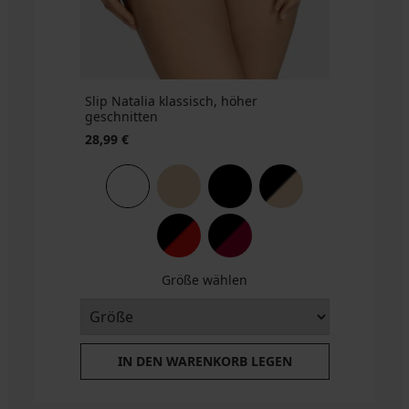
BRA20
BRA20
€
code
BRA20
Slip Natalia klassisch, höher
geschnitten
28,99 €
Größe wählen
IN DEN WARENKORB LEGEN