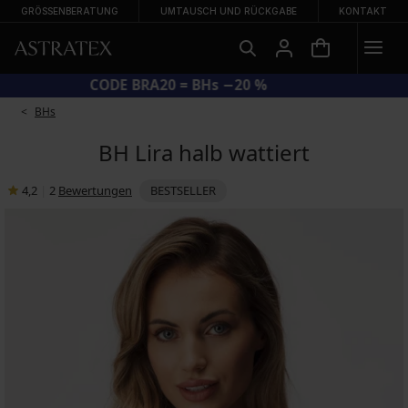
GRÖSSENBERATUNG
UMTAUSCH UND RÜCKGABE
KONTAKT
CODE BRA20 = BHs −20 %
BHs
BH Lira halb wattiert
4,2
|
2
Bewertungen
BESTSELLER