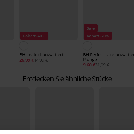
Sale
Rabatt -40%
Rabatt -70%
BH Instinct unwattiert
BH Perfect Lace unwattie
Plunge
26,99 €
44,99 €
9,60 €
31,99 €
Entdecken Sie ähnliche Stücke