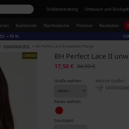
Suche
Größenberatung
Umtausch und Rückga
erren
Bademode
Nachtwäsche
Premium
Neuheiten
ZU −70 %
CO
Unwattierte BHs
BH Perfect Lace II unwattiert Plunge
BH Perfect Lace II unw
LIMITED
17,50 €
34,99 €
Größe wählen
Welche Größe?
Größentabe
Farbe wählen:
Stückzahl: