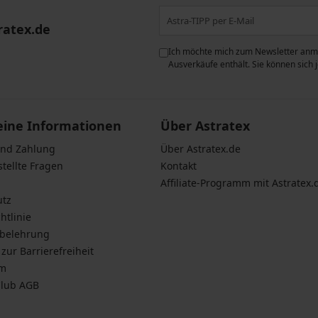
ratex.de
ie der Verarbeitung
Ich möchte mich zum Newsletter anme
n zum
Schutz personenbezogener
Ausverkäufe enthält. Sie können sich
eine Informationen
Über Astratex
und Zahlung
Über Astratex.de
stellte Fragen
Kontakt
Affiliate-Programm mit Astratex.
utz
htlinie
sbelehrung
zur Barrierefreiheit
um
Club AGB