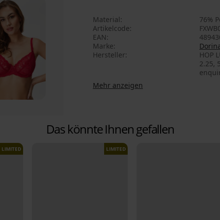
Material
76% P
Artikelcode
FXWB0
EAN
48943
Marke
Dorin
Hersteller
HOP L
2.25, 
enqui
Mehr anzeigen
Das könnte Ihnen gefallen
LIMITED
LIMITED