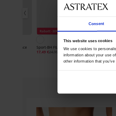
Consent
20
Rabatt -30%
-20% BRA20
This website uses cookies
a Everyday Lace
Sport-BH FILA Nola
BH Lily unwat
We use cookies to personalis
Bügel
17,49 €
24,99 €
information about your use of
22,99 €
18,39 €
other information that you’ve
e:
BRA20
Code:
B