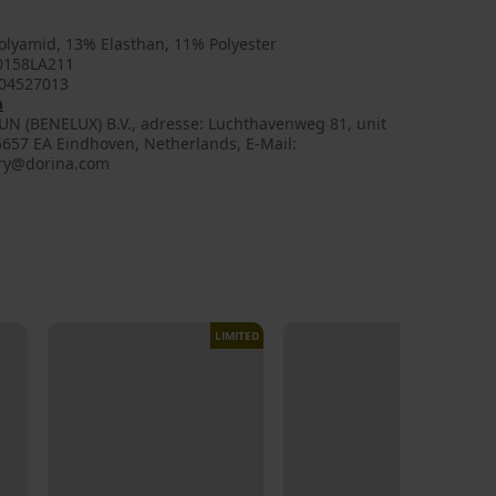
olyamid, 13% Elasthan, 11% Polyester
158LA211
04527013
a
UN (BENELUX) B.V., adresse: Luchthavenweg 81, unit
5657 EA Eindhoven, Netherlands, E-Mail:
ry@dorina.com
LIMITED