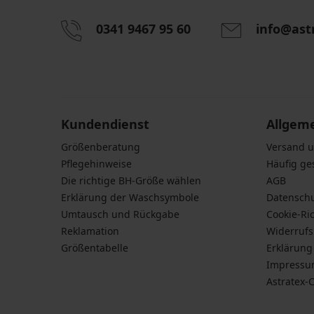
0341 9467 95 60
info@ast
Durch das Eingeben einer E-Mail-Adresse stimmen S
personenbezogener Daten gemäß den Bedingunge
Daten
zu.
Kundendienst
Allgem
Größenberatung
Versand 
Pflegehinweise
Häufig ge
Die richtige BH-Größe wählen
AGB
Erklärung der Waschsymbole
Datensch
Umtausch und Rückgabe
Cookie-Ric
Reklamation
Widerruf
Größentabelle
Erklärung 
Impress
Astratex-