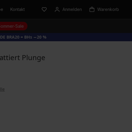
be
Kontakt
Anmelden
Warenkorb
Sommer-Sale
DE BRA20 = BHs −20 %
attiert Plunge
lle