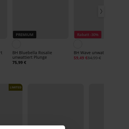
PREMIUM
Rabatt -30%
rt
BH Bluebella Rosalie
BH Wave unwattiert
unwattiert Plunge
59,49 €
84,99 €
75,99 €
LIMITED