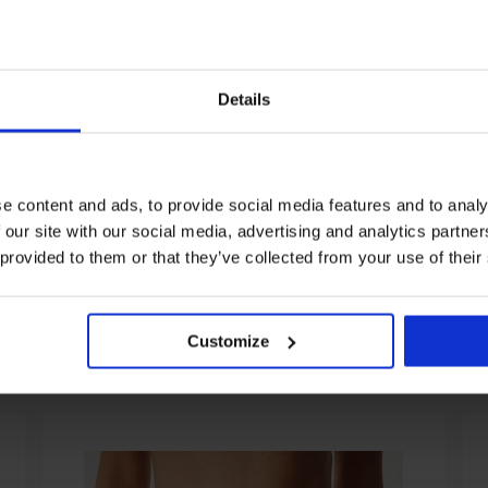
1+1 GRATIS
Details
Sale
Sale
Rabatt -70%
Rabatt -70%
tiert ohne
BH Isla unwattiert
Bikini-Unterteil S
e content and ads, to provide social media features and to analy
16,50 €
54,99 €
14,70 €
48,99 €
 our site with our social media, advertising and analytics partn
 provided to them or that they’ve collected from your use of their
RA20
Customize
Aus derselben Kollektion