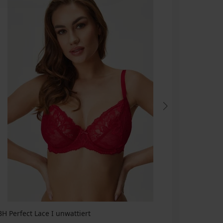
BH Perfect Lace I unwattiert
BH Perfect