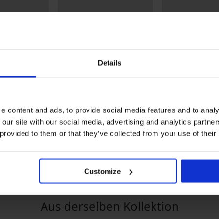
Details
-20% BRA20
-20% BRA20
4,5
4,6
e content and ads, to provide social media features and to analy
BH Andorra unwattiert ohne
BH Spacer Leila
Bügel
42,99 €
 our site with our social media, advertising and analytics partn
ttiert ohne
41,99 €
34,39 €
Code:
BRA2
 provided to them or that they’ve collected from your use of their
33,59 €
Code:
BRA20
RA20
Customize
Aus derselben Kollektion