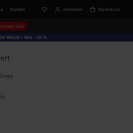
be
Kontakt
Anmelden
Warenkorb
Sommer-Sale
DE BRA20 = BHs −20 %
ert
lle