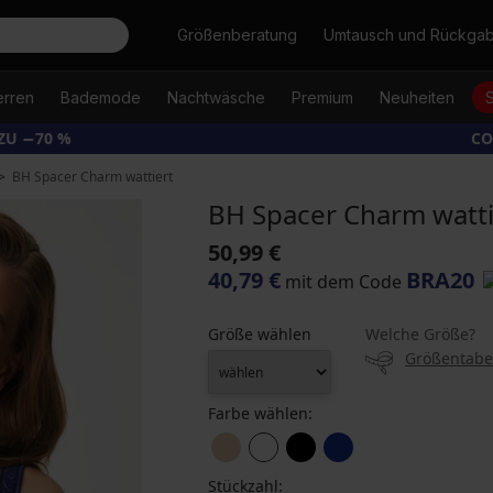
Suche
Größenberatung
Umtausch und Rückga
erren
Bademode
Nachtwäsche
Premium
Neuheiten
ZU −70 %
CO
BH Spacer Charm wattiert
BH Spacer Charm watti
50,99 €
40,79 €
BRA20
mit dem Code
Größe wählen
Welche Größe?
Größentabe
Farbe wählen:
Stückzahl: