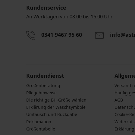
Kundenservice
An Werktagen von 08:00 bis 16:00 Uhr
0341 9467 95 60
info@ast
Durch das Eingeben einer E-Mail-Adresse stimmen S
personenbezogener Daten gemäß den Bedingunge
Daten
zu.
Kundendienst
Allgem
Größenberatung
Versand 
Pflegehinweise
Häufig ge
Die richtige BH-Größe wählen
AGB
Erklärung der Waschsymbole
Datensch
Umtausch und Rückgabe
Cookie-Ric
Reklamation
Widerruf
Größentabelle
Erklärung 