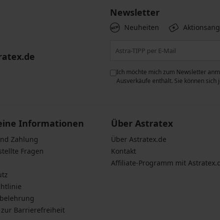
Newsletter
Neuheiten
Aktionsan
ratex.de
ie der Verarbeitung
Ich möchte mich zum Newsletter anme
n zum
Schutz personenbezogener
Ausverkäufe enthält. Sie können sich
eine Informationen
Über Astratex
und Zahlung
Über Astratex.de
stellte Fragen
Kontakt
Affiliate-Programm mit Astratex.
utz
htlinie
sbelehrung
zur Barrierefreiheit