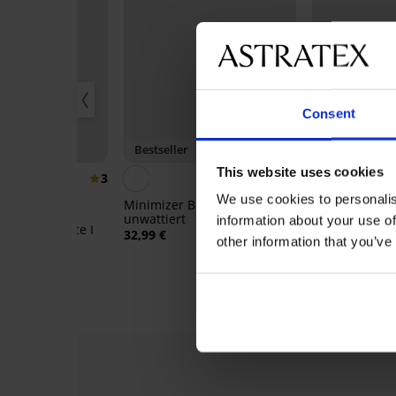
Consent
M
Bestseller
-20% BRA20
This website uses cookies
3
4,6
We use cookies to personalis
Minimizer BH Alexandra
unwattiert
information about your use of
 Glossies Lace I
BH Mary unwa
32,99 €
other information that you’ve
Bügel
56,99 €
45,59 €
Code:
B