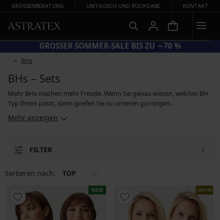
GRÖSSENBERATUNG
UMTAUSCH UND RÜCKGABE
KONTAKT
CODE BRA20 = BHs −20 %
BHs
BHs – Sets
Mehr BHs machen mehr Freude. Wenn Sie genau wissen, welcher BH-
Typ Ihnen passt, dann greifen Sie zu unseren günstigen
Vorteilspackungen. Ein Set besteht standardmäßig aus zwei oder drei
Mehr anzeigen
BHs im gleichen Schnitt, jedoch in unterschiedlicher farblicher
Ausführung bzw. BHs, die sich zwar in Details unterscheiden, jedoch
gegenseitig ergänzen. In unseren Sets finden Sie auch Bralette-BHs,
FILTER
wattierte sowie unwattierte BHs und Push-ups.
Sortieren nach:
TOP
NEW
LIMITED