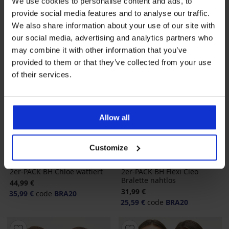
We use cookies to personalise content and ads, to
provide social media features and to analyse our traffic.
We also share information about your use of our site with
our social media, advertising and analytics partners who
may combine it with other information that you’ve
provided to them or that they’ve collected from your use
of their services.
Allow all
-20 % BRA20
-20 % BRA20
Customize
2er-PACK BH Chloe wattiert
2er-PACK BH Flexi Cleo
Bralette nahtlos
44,99 €
31,99 €
35,99 €
code
BRA20
25,59 €
code
BRA20