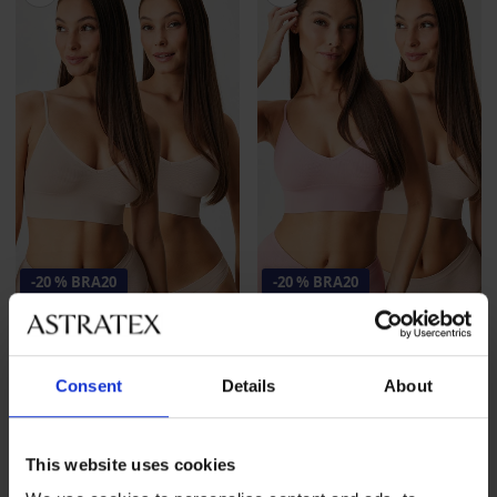
-20 % BRA20
-20 % BRA20
2er-PACK PH RIB Bralette
2er-PACK PH RIB Bralette
ohne Bügel
ohne Bügel
Consent
Details
About
36,99 €
36,99 €
29,59 €
code
BRA20
29,59 €
code
BRA20
This website uses cookies