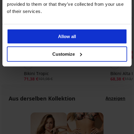
provided to them or that they’ve collected from your use
of their services.
Allow all
Customize
Rabatt -30%
Rabatt -40
Bikini Tropic
Bikini Alta
71,38 €
68,38 €
101,98 €
113,9
Aus derselben Kollektion
Anzeigen