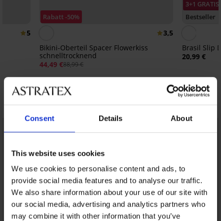
3+1 GRATIS
Rabatt -50%
Bestseller
5
3,5
Bikini-Oberteil Spacer Flowerkiss
Brasil Slip 
schnelltrocknend
20,99 €
44,49 €
88,99 €
Entdecken Sie ähnliche Stücke
Consent
Details
About
LIMITED
LIMITED
This website uses cookies
We use cookies to personalise content and ads, to
provide social media features and to analyse our traffic.
We also share information about your use of our site with
our social media, advertising and analytics partners who
may combine it with other information that you’ve