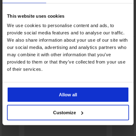
Bikini-Oberteil Black
Bikini-Oberteil PINK
This website uses cookies
Luxe
STORM Soft Studio II
59,99 €
13,49 €
We use cookies to personalise content and ads, to
provide social media features and to analyse our traffic.
We also share information about your use of our site with
BESCHREIBUNG
our social media, advertising and analytics partners who
VERSANDKOSTEN
may combine it with other information that you’ve
UMTAUSCH
provided to them or that they’ve collected from your use
WASCHTIPPS
of their services.
ÜBER DIE MARKE
Das könnte Ihnen gefallen
Allow all
Customize