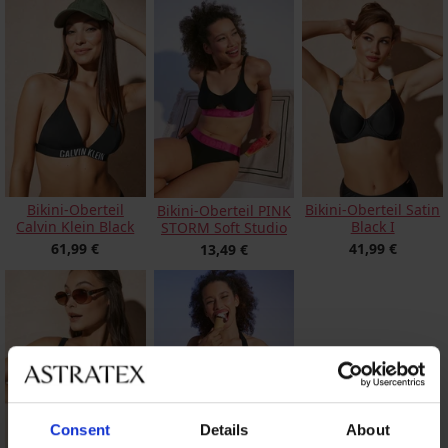
Bikini-Oberteil
Bikini-Oberteil Satin
Bikini-Oberteil PINK
Calvin Klein Black
Black I
STORM Soft Studio
61,99 €
41,99 €
13,49 €
Consent
Details
About