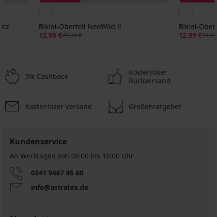
imz
Bikini-Oberteil NeoWild II
Bikini-Obert
12,99 €
12,99 €
25,99 €
25,99
Kostenloser
5% Cashback
Rückversand
Kostenloser Versand
Größenratgeber
Sale
Sale
-70%
-50%
1+1 GRATIS
1+1 GRATIS
ED
ITED
Kundenservice
An Werktagen von 08:00 bis 16:00 Uhr
Bikini-
Bikini-
Oberteil
Oberteil
0341 9467 95 60
Adjoa
Nala
Push-
info@astratex.de
7,80
Up
€
15,49
25,99
€