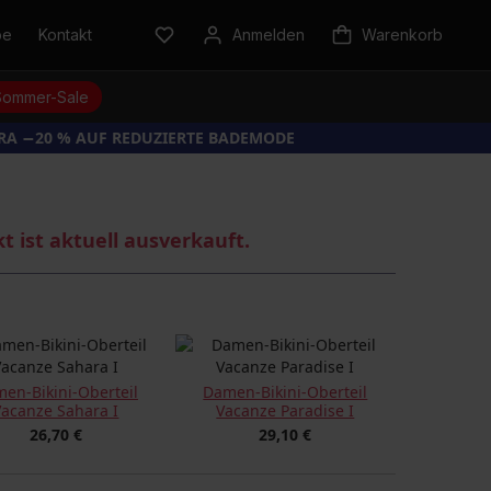
be
Kontakt
Anmelden
Warenkorb
Sommer-Sale
TRA −20 % AUF REDUZIERTE BADEMODE
kt ist aktuell ausverkauft.
en-Bikini-Oberteil
Damen-Bikini-Oberteil
Vacanze Sahara I
Vacanze Paradise I
26,70 €
29,10 €