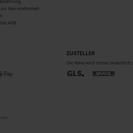
sbelehrung
zur Barrierefreiheit
um
Club AGB
ZUSTELLER
Die Ware wird immer ordentlich u
osten.