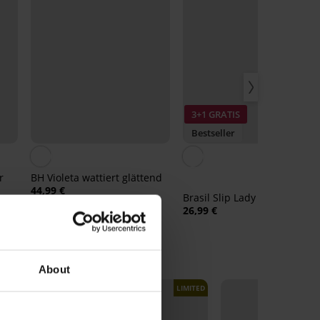
3+1 GRATIS
Bestseller
r
BH Violeta wattiert glättend
44,99 €
Brasil Slip Lady Grace New
26,99 €
About
LIMITED
LIMITED