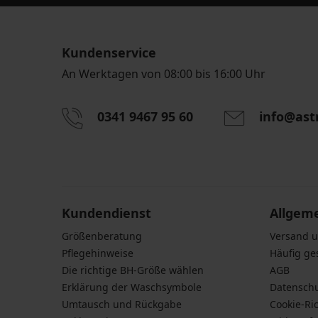
Kundenservice
An Werktagen von 08:00 bis 16:00 Uhr
0341 9467 95 60
info@ast
Durch das Eingeben einer E-Mail-Adresse stimmen S
personenbezogener Daten gemäß den Bedingunge
Daten
zu.
Kundendienst
Allgem
Größenberatung
Versand 
Pflegehinweise
Häufig ge
Die richtige BH-Größe wählen
AGB
Erklärung der Waschsymbole
Datensch
Umtausch und Rückgabe
Cookie-Ric