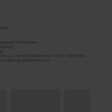
kteil
olyamid, 18% Elasthan
lamingo
ex
TEX a.s., adresse: Na Maninách 315/4, 17000 Praha,
ia, E-Mail: gpsr@astratex.com