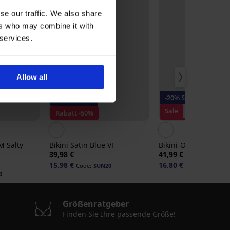
se our traffic. We also share
ers who may combine it with
 services.
Allow all
-20% SUN20
-20% SUN20
Sale
Rabatt -50%
Rabatt -50%
M Salty
Bikini Satin Blue VI
Bikini-Oberteil Afia
39,98 €
41,99 €
15,98 €
16,80 €
Code:
SUN20
Code:
SUN20
0
Größenratgeber
Finden Sie Ihre passende Größe!