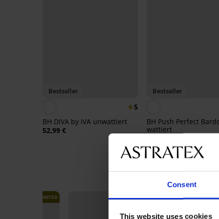
Bestseller
Bestseller
5
BH DIVA by IVA unwattiert
BH Push Perfect Bard
wattiert
52,99 €
67,99 €
Consent
LIMITED
LIMITED
This website uses cookies