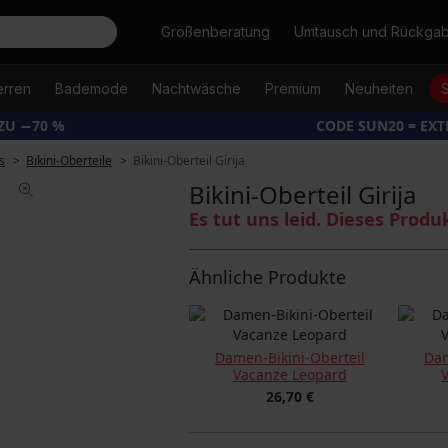
Suche
Größenberatung
Umtausch und Rückga
erren
Bademode
Nachtwäsche
Premium
Neuheiten
ZU −70 %
CODE SUN20 = EX
s
Bikini-Oberteile
Bikini-Oberteil Girija
Bikini-Oberteil Girija
Es tut uns leid. Dieses Produ
Ähnliche Produkte
Damen-Bikini-Oberteil
Dam
Vacanze Leopard
26,70 €