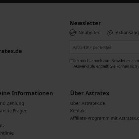
Newsletter
Neuheiten
Aktionsan
ratex.de
ie der Verarbeitung
Ich möchte mich zum Newsletter anme
n zum
Schutz personenbezogener
Ausverkäufe enthält. Sie können sich
eine Informationen
Über Astratex
und Zahlung
Über Astratex.de
stellte Fragen
Kontakt
Affiliate-Programm mit Astratex.
utz
htlinie