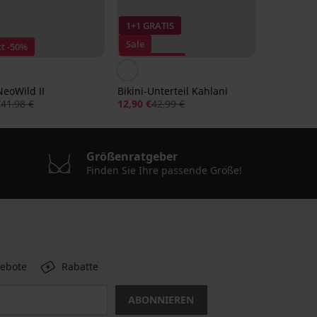
1+1 GRATIS
Sale
t -50%
Rabatt -70%
NeoWild II
Bikini-Unterteil Kahlani
€
41,98 €
12,90 €
42,99 €
Größenratgeber
Finden Sie Ihre passende Größe!
gebote
Rabatte
ABONNIEREN