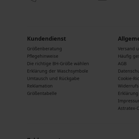
Durch das Eingeben einer E-Mail-Adresse stimmen S
personenbezogener Daten gemäß den Bedingunge
Daten
zu.
Kundendienst
Allgem
Größenberatung
Versand 
Pflegehinweise
Häufig ge
Die richtige BH-Größe wählen
AGB
Erklärung der Waschsymbole
Datensch
Umtausch und Rückgabe
Cookie-Ric
Reklamation
Widerruf
Größentabelle
Erklärung 
Impress
Astratex-