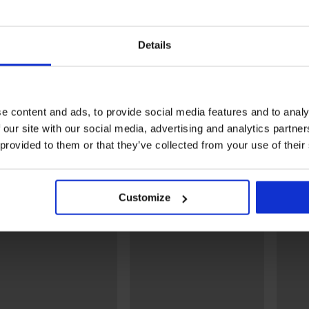
Bestseller
-20% BRA20
Details
rt ohne
BH Spacer Delicate Flower
BH Spacer Flexicup Dotte
Mesh II
52,99 €
44,99 €
35,99 €
Code:
BRA20
e content and ads, to provide social media features and to analy
 our site with our social media, advertising and analytics partn
Entdecken Sie ähnliche Stücke
 provided to them or that they’ve collected from your use of their
LIMITED
LIMITED
Customize