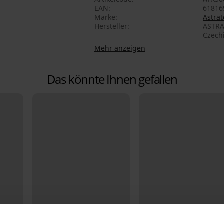
EAN
61816
Marke
Astrat
Hersteller
ASTRA
Czech
Mehr anzeigen
Das könnte Ihnen gefallen