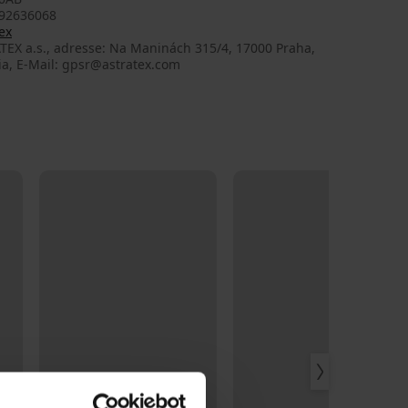
92636068
ex
TEX a.s., adresse: Na Maninách 315/4, 17000 Praha,
ia, E-Mail: gpsr@astratex.com