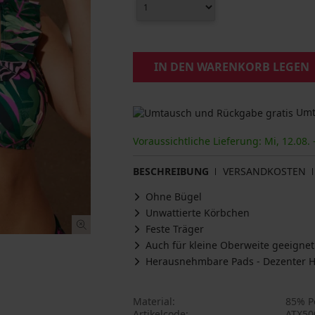
IN DEN WARENKORB LEGEN
Umta
Voraussichtliche Lieferung: Mi, 12.08. 
BESCHREIBUNG
VERSANDKOSTEN
Ohne Bügel
Unwattierte Körbchen
Feste Träger
Auch für kleine Oberweite geeignet
Herausnehmbare Pads - Dezenter Ha
Material
85% Po
Artikelcode
ATX50