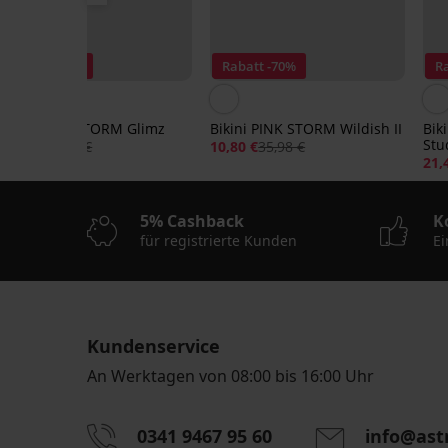
Rabatt -50%
Rabatt -70%
R
Bikini PINK STORM Glimz
Bikini PINK STORM Wildish II
Bik
Stud
20,49 €
40,98 €
10,80 €
35,98 €
21,
5% Cashback
K
für registrierte Kunden
Ei
Kundenservice
An Werktagen von 08:00 bis 16:00 Uhr
0341 9467 95 60
info@ast