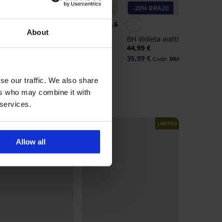
Bestseller
-20% BRA20
4,6
About
d
BH Violeta wattiert glättend
44,99 €
BH Spacer 3D Lady Grace
35,99 €
Code:
BRA20
New
62,99 €
se our traffic. We also share
ers who may combine it with
 services.
LIMITED
LIMITED
Allow all