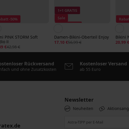
1+1 GRATIS
Sale
abatt -50%
Rabat
Rabatt -70%
ini PINK STORM Soft
Damen-Bikini-Oberteil Enjoy
Bikini 
io II
17,10 €
56,99 €
20,99 
49 €
42,98 €
ostenloser Rückversand
Kostenloser Versand
nfach und ohne Zusatzkosten
ab 55 Euro
Newsletter
Neuheiten
Aktionsan
ratex.de