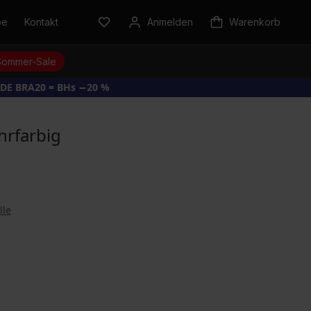
be
Kontakt
Anmelden
Warenkorb
Sommer-Sale
DE BRA20 = BHs −20 %
ehrfarbig
lle