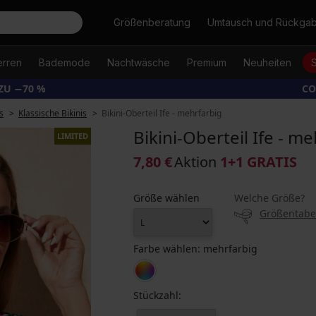
Suche
Größenberatung
Umtausch und Rückga
erren
Bademode
Nachtwäsche
Premium
Neuheiten
ZU −70 %
CO
s
Klassische Bikinis
Bikini-Oberteil Ife - mehrfarbig
Bikini-Oberteil Ife - m
LIMITED
7,80 €
Aktion
1+1 GRATIS
Größe wählen
Welche Größe?
Größentabe
Farbe wählen:
mehrfarbig
Stückzahl: