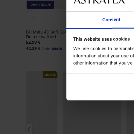
-20% BRA20
Rabatt -50%
4,5
Consent
BH Soft Lace II wattie
Bügel
BH Maia 4D Soft Control
20,00 €
39,99 €
Deluxe wattiert
This website uses cookies
52,99 €
42,39 €
We use cookies to personalis
Code:
BRA20
information about your use of
other information that you’ve
LIMITED
LIMITED