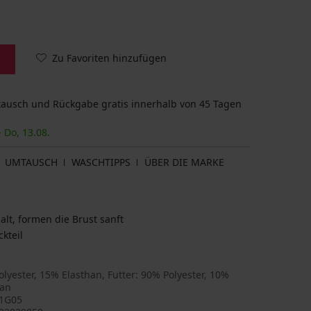
Zu Favoriten hinzufügen
usch und Rückgabe gratis innerhalb von 45 Tagen
- Do, 13.08.
UMTAUSCH
WASCHTIPPS
ÜBER DIE MARKE
lt, formen die Brust sanft
kteil
lyester, 15% Elasthan, Futter: 90% Polyester, 10%
han
1G05