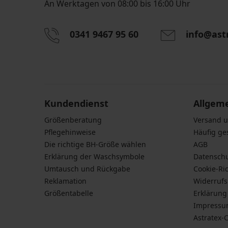
An Werktagen von 08:00 bis 16:00 Uhr
0341 9467 95 60
info@ast
Durch das Eingeben einer E-Mail-Adresse stimmen S
personenbezogener Daten gemäß den Bedingunge
Daten
zu.
Kundendienst
Allgem
Größenberatung
Versand 
Pflegehinweise
Häufig ge
Die richtige BH-Größe wählen
AGB
Erklärung der Waschsymbole
Datensch
Umtausch und Rückgabe
Cookie-Ric
Reklamation
Widerruf
Größentabelle
Erklärung 
Impress
Astratex-