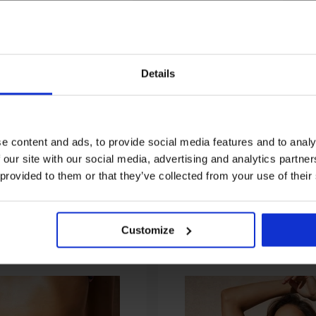
+1 GRATIS
1+1 GRATIS
Details
le
Sale
Rabat
abatt -50%
Rabatt -70%
kini-Oberteil Ayan
Bikini-Oberteil Purple
Bikini-
Summer 03
00 €
41,99 €
15,49 
e content and ads, to provide social media features and to analy
24,90 €
82,99 €
 our site with our social media, advertising and analytics partn
 provided to them or that they’ve collected from your use of their
Aus derselben Kollektion
Customize