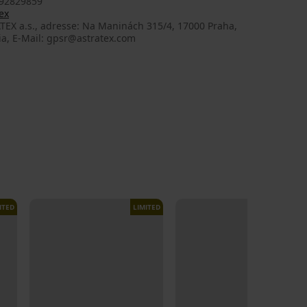
92829859
ex
TEX a.s., adresse: Na Maninách 315/4, 17000 Praha,
ia, E-Mail: gpsr@astratex.com
ITED
LIMITED
LIMITED