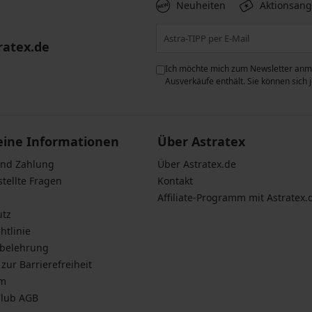
Neuheiten
Aktionsan
ratex.de
ie der Verarbeitung
Ich möchte mich zum Newsletter anme
n zum
Schutz personenbezogener
Ausverkäufe enthält. Sie können sich
eine Informationen
Über Astratex
und Zahlung
Über Astratex.de
stellte Fragen
Kontakt
Affiliate-Programm mit Astratex.
utz
htlinie
sbelehrung
zur Barrierefreiheit
um
Club AGB