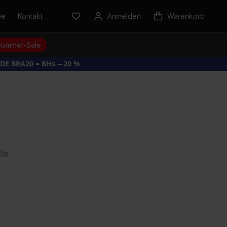
be
Kontakt
Anmelden
Warenkorb
Sommer-Sale
DE BRA20 = BHs −20 %
lle