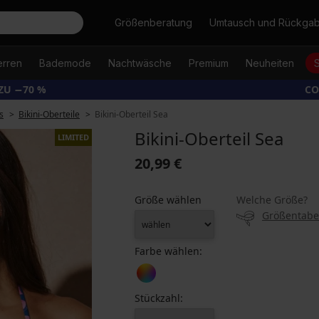
Suche
Größenberatung
Umtausch und Rückga
erren
Bademode
Nachtwäsche
Premium
Neuheiten
ZU −70 %
CO
s
Bikini-Oberteile
Bikini-Oberteil Sea
Bikini-Oberteil Sea
LIMITED
20,99 €
Größe wählen
Welche Größe?
Größentabe
Farbe wählen:
Stückzahl: