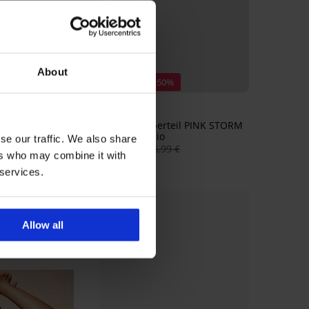
About
t -50%
Rabatt -50%
Oberteil NeoWild I
Bikini-Oberteil PINK STORM
Soft Studio
€
30,99 €
se our traffic. We also share
13,49 €
26,99 €
ers who may combine it with
 services.
Allow all