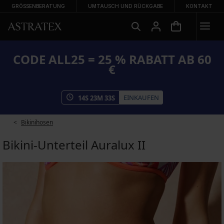
GRÖSSENBERATUNG
UMTAUSCH UND RÜCKGABE
KONTAKT
CODE ALL25 = 25 % RABATT AB 60
€
EINKAUFEN
14
S
23
M
33
S
Bikinihosen
Bikini-Unterteil Auralux II