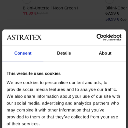
Bikini-Unterteil Neon Green I
Bikini-Ober
11,39 €
67,99 €
18,99 €
50,99 €
Code
Entdecken Sie ähnliche Stücke
LIMITED
LIMITED
Consent
Details
About
This website uses cookies
We use cookies to personalise content and ads, to
provide social media features and to analyse our traffic.
We also share information about your use of our site with
our social media, advertising and analytics partners who
may combine it with other information that you’ve
provided to them or that they’ve collected from your use
of their services.