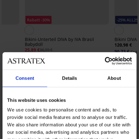
Rabatt -30%
-25% ALL25
Bikini-Unterteil DIVA by IVA Brasil
Bikini DIVA 
Babydoll
120,98 €
25,89 €
36,99 €
90,73 €
Code
Entdecken Sie ähnliche Stücke
Consent
Details
About
LIMITED
LIMITED
This website uses cookies
We use cookies to personalise content and ads, to
provide social media features and to analyse our traffic.
We also share information about your use of our site with
our social media, advertising and analytics partners who