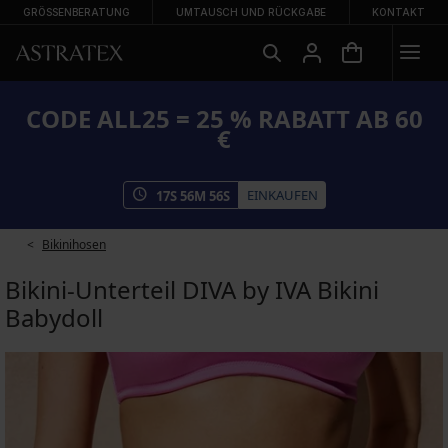
GRÖSSENBERATUNG
UMTAUSCH UND RÜCKGABE
KONTAKT
CODE ALL25 = 25 % RABATT AB 60
€
EINKAUFEN
17
S
56
M
55
S
Bikinihosen
Bikini-Unterteil DIVA by IVA Bikini
Babydoll