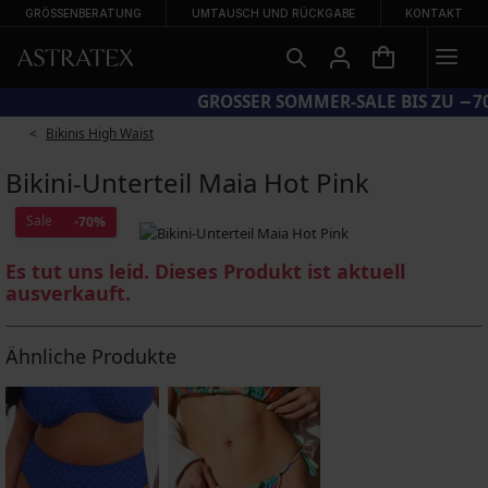
GRÖSSENBERATUNG
UMTAUSCH UND RÜCKGABE
KONTAKT
CODE BRA20 = BHs −20 %
Bikinis High Waist
Bikini-Unterteil Maia Hot Pink
Sale
-70%
Es tut uns leid. Dieses Produkt ist aktuell
ausverkauft.
Ähnliche Produkte