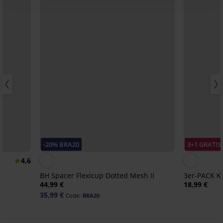
-20% BRA20
3+1 GRATIS
4,6
BH Spacer Flexicup Dotted Mesh II
3er-PACK Kl
44,99 €
18,99 €
35,99 €
Code:
BRA20