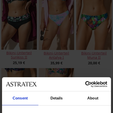
Bikini-Unterteil
Bikini-Unterteil
Bikini-Unterteil
Sunkiss II
Antalya I
Muna II
25,19 €
35,99 €
20,00 €
Consent
Details
About