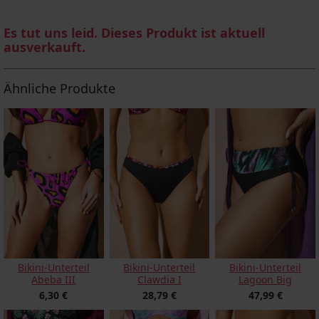
Es tut uns leid. Dieses Produkt ist aktuell
ausverkauft.
Ähnliche Produkte
Bikini-Unterteil
Bikini-Unterteil
Bikini-Unterteil
Abeba III
Clawdia I
Lagoon Big
6,30 €
28,79 €
47,99 €