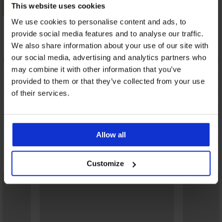
This website uses cookies
We use cookies to personalise content and ads, to
Bikini-Unterteil Dot
Bikini-Unterteil
Jungle
Velvet Hibiscus II
provide social media features and to analyse our traffic.
22,79 €
24,00 €
We also share information about your use of our site with
our social media, advertising and analytics partners who
BESCHREIBUNG
may combine it with other information that you’ve
provided to them or that they’ve collected from your use
VERSANDKOSTEN
of their services.
UMTAUSCH
WASCHTIPPS
ÜBER DIE MARKE
Allow all
Das könnte Ihnen gefallen
Customize