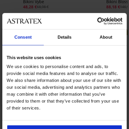
Bikini Vybe
Bikini Blos
48,28 €
88,18 €
68,98 €
146,9
Entdecken Sie ähnliche Stücke
LIMITED
LIMITED
Consent
Details
About
This website uses cookies
We use cookies to personalise content and ads, to
provide social media features and to analyse our traffic.
We also share information about your use of our site with
our social media, advertising and analytics partners who
may combine it with other information that you’ve
provided to them or that they’ve collected from your use
of their services.