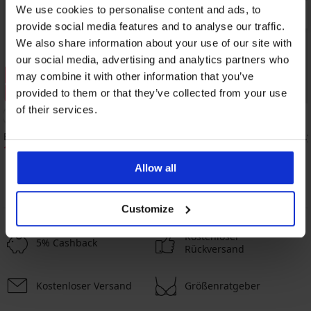
We use cookies to personalise content and ads, to
provide social media features and to analyse our traffic.
We also share information about your use of our site with
our social media, advertising and analytics partners who
Sale
Sale
may combine it with other information that you’ve
Rabatt -70%
Rabatt -70%
provided to them or that they’ve collected from your use
of their services.
Erotischer BH Astina unwattiert
Braut-Strumpfhalter L
12,30 €
6,30 €
40,99 €
20,99 €
Allow all
Customize
Kostenloser
5% Cashback
Rückversand
Kostenloser Versand
Größenratgeber