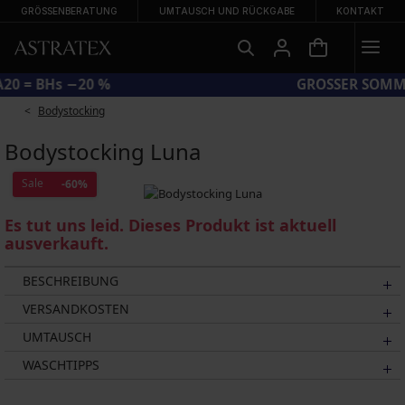
GRÖSSENBERATUNG
UMTAUSCH UND RÜCKGABE
KONTAKT
CODE BRA20 = BHs −20 %
Bodystocking
Bodystocking Luna
Sale
-60%
Es tut uns leid. Dieses Produkt ist aktuell
ausverkauft.
BESCHREIBUNG
VERSANDKOSTEN
UMTAUSCH
WASCHTIPPS